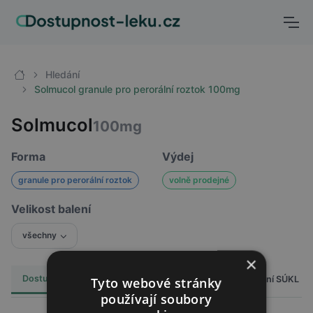
Hledání
Solmucol granule pro perorální roztok 100mg
Solmucol
100mg
Forma
Výdej
granule pro perorální roztok
volně prodejné
Velikost balení
všechny
×
Dostupnost
Cena
Hlášení SÚKL
Alternativy
Tyto webové stránky
1
používají soubory