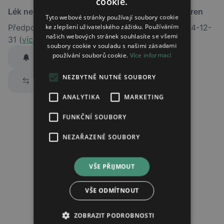
cookie.
Lék není dostupný v žádné ze sledovaných lékáren
Tyto webové stránky používají soubory cookie
ke zlepšení uživatelského zážitku. Používáním
Předpokládaný termín obnovení dodávky je 2024-12-
našich webových stránek souhlasíte se všemi
31 (
více informací
)
soubory cookie v souladu s našimi zásadami
používání souborů cookie.
Více informací
Hlídat dostupnost
Zaslat jednorázově emailem informaci o naskladnění
NEZBYTNĚ NUTNÉ SOUBORY
Prozkoumat alternativy
Region:
Praha
ANALYTIKA
MARKETING
Lék:
Solmucol granule pro perorální roztok
100mg
FUNKČNÍ SOUBORY
hlídat náhrady léku (alternativy)
NEZAŘAZENÉ SOUBORY
VŠE PŘIJMOUT
Chci dostávat
slevové nabídky a novinky
podle účelu B.4 zásad
zpracování osobních údajů.
VŠE ODMÍTNOUT
Seznámil/a jsem se se
zásadami zpracování osobních údajů
.
Ověřit adresu
ZOBRAZIT PODROBNOSTI