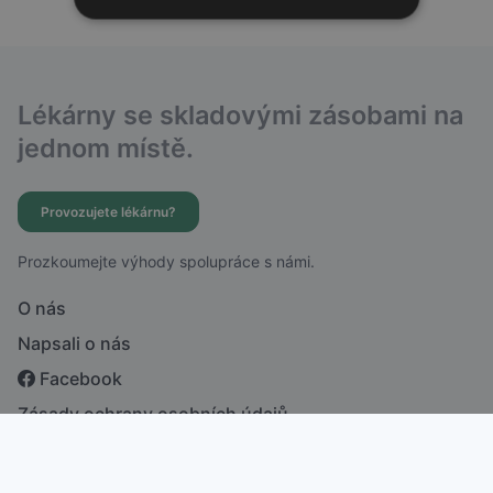
Lékárny se skladovými zásobami na
jednom místě.
Provozujete lékárnu?
Prozkoumejte výhody spolupráce s námi.
O nás
Napsali o nás
Facebook
Zásady ochrany osobních údajů
česky
english