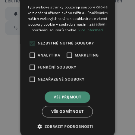
Lék není dostupný v žádné ze sledovaných lékáren
Tyto webové stránky používají soubory cookie
ke zlepšení uživatelského zážitku. Používáním
Hlídat dostupnost
našich webových stránek souhlasíte se všemi
Zaslat jednorázově emailem informaci o naskladnění
soubory cookie v souladu s našimi zásadami
Prozkoumat alternativy
používání souborů cookie.
Více informací
Region:
Praha
Lék:
Tadalafil sandoz potahovaná tableta
NEZBYTNĚ NUTNÉ SOUBORY
20mg
ANALYTIKA
MARKETING
FUNKČNÍ SOUBORY
Chci dostávat
slevové nabídky a novinky
podle účelu B.4 zásad
zpracování osobních údajů.
NEZAŘAZENÉ SOUBORY
Seznámil/a jsem se se
zásadami zpracování osobních údajů
.
Ověřit adresu
VŠE PŘIJMOUT
VŠE ODMÍTNOUT
ZOBRAZIT PODROBNOSTI