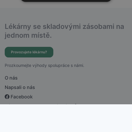
Lékárny se skladovými zásobami na
jednom místě.
Provozujete lékárnu?
Prozkoumejte výhody spolupráce s námi.
O nás
Napsali o nás
Facebook
Zásady ochrany osobních údajů
česky
english