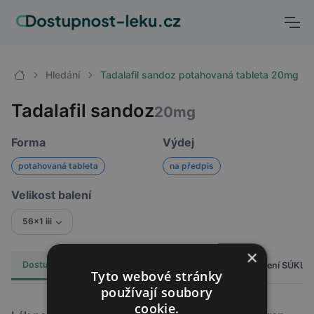
Hledání
Tadalafil sandoz potahovaná tableta 20mg
Tadalafil sandoz
20mg
Forma
Výdej
potahovaná tableta
na předpis
Velikost balení
56x1 iii
×
Dostupnost
Cena
Hlášení SÚKL
Alternativy
26
Tyto webové stránky
používají soubory
cookie.