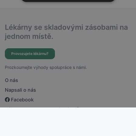
Lékárny se skladovými zásobami na
jednom místě.
Provozujete lékárnu?
Prozkoumejte výhody spolupráce s námi.
O nás
Napsali o nás
Facebook
Zásady ochrany osobních údajů
česky
english