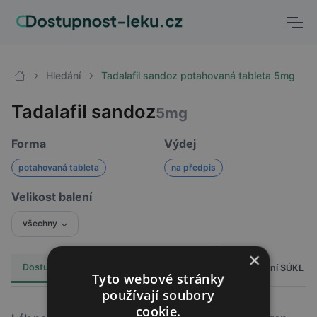
Hledání
Tadalafil sandoz potahovaná tableta 5mg
Tadalafil sandoz
5mg
Forma
Výdej
potahovaná tableta
na předpis
Velikost balení
všechny
×
Dostupnost
Cena
Hlášení SÚKL
Alternativy
0
Tyto webové stránky
používají soubory
cookie.