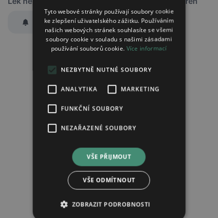
Lék není dostupný v žádné ze sledovaných lékáren
Tyto webové stránky používají soubory cookie
ke zlepšení uživatelského zážitku. Používáním
Hlídat dostupnost
našich webových stránek souhlasíte se všemi
Zaslat jednorázově emailem informaci o naskladnění
soubory cookie v souladu s našimi zásadami
používání souborů cookie.
Více informací
Region:
Praha
Lék:
Tadalafil sandoz potahovaná tableta
NEZBYTNĚ NUTNÉ SOUBORY
5mg
ANALYTIKA
MARKETING
hlídat náhrady léku (alternativy)
FUNKČNÍ SOUBORY
NEZAŘAZENÉ SOUBORY
Chci dostávat
slevové nabídky a novinky
podle účelu B.4 zásad
zpracování osobních údajů.
Seznámil/a jsem se se
zásadami zpracování osobních údajů
.
VŠE PŘIJMOUT
Ověřit adresu
VŠE ODMÍTNOUT
ZOBRAZIT PODROBNOSTI