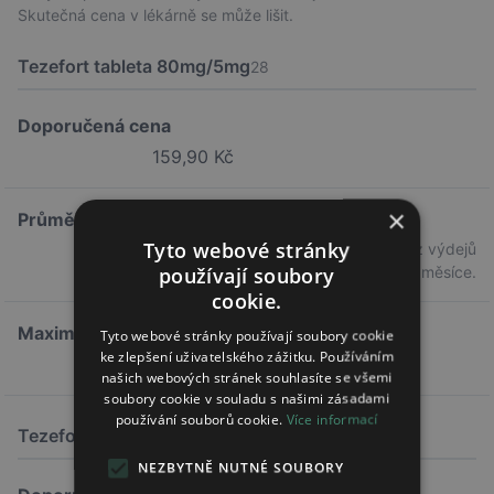
Skutečná cena v lékárně se může lišit.
Tezefort tableta 80mg/5mg
28
Doporučená cena
159,90 Kč
×
Průměrná cena
Tyto webové stránky
143,22 Kč
Průměrná cena z výdejů
používají soubory
předchozího měsíce.
cookie.
Maximální doplatek
Tyto webové stránky používají soubory cookie
ke zlepšení uživatelského zážitku. Používáním
69,05 Kč
našich webových stránek souhlasíte se všemi
soubory cookie v souladu s našimi zásadami
používání souborů cookie.
Více informací
Tezefort tableta 80mg/5mg
90
NEZBYTNĚ NUTNÉ SOUBORY