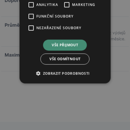
Doporučená cena
ANALYTIKA
MARKETING
391,10 Kč
FUNKČNÍ SOUBORY
Průměrná cena
NEZAŘAZENÉ SOUBORY
367,57 Kč
Průměrná cena z výdejů
předchozího měsíce.
VŠE PŘIJMOUT
Maximální doplatek
VŠE ODMÍTNOUT
99,05 Kč
ZOBRAZIT PODROBNOSTI