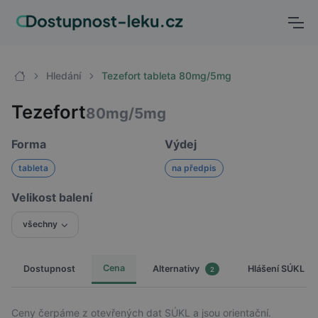
Hledání
Tezefort tableta 80mg/5mg
Tezefort
80mg/5mg
Forma
Výdej
tableta
na předpis
Velikost balení
všechny
Cena
Dostupnost
Hlášení SÚKL
Alternativy
2
Ceny čerpáme z otevřených dat SÚKL a jsou orientační.