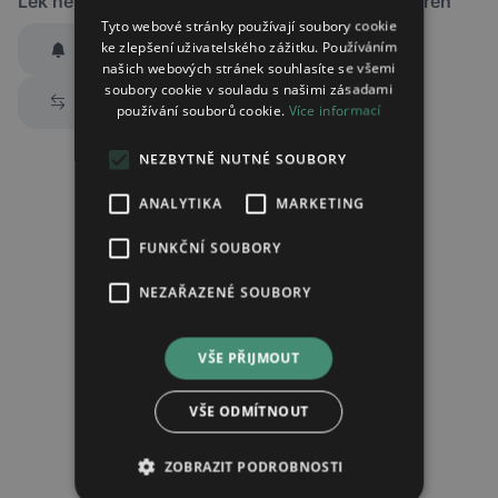
Lék není dostupný v žádné ze sledovaných lékáren
Tyto webové stránky používají soubory cookie
ke zlepšení uživatelského zážitku. Používáním
Hlídat dostupnost
našich webových stránek souhlasíte se všemi
Zaslat jednorázově emailem informaci o naskladnění
soubory cookie v souladu s našimi zásadami
Prozkoumat alternativy
používání souborů cookie.
Více informací
Region:
Praha
Lék:
Tisseel rozpouštědlo pro tkáňové
NEZBYTNĚ NUTNÉ SOUBORY
lepidlo
ANALYTIKA
MARKETING
hlídat náhrady léku (alternativy)
FUNKČNÍ SOUBORY
NEZAŘAZENÉ SOUBORY
Chci dostávat
slevové nabídky a novinky
podle účelu B.4 zásad
zpracování osobních údajů.
Seznámil/a jsem se se
zásadami zpracování osobních údajů
.
VŠE PŘIJMOUT
Ověřit adresu
VŠE ODMÍTNOUT
ZOBRAZIT PODROBNOSTI