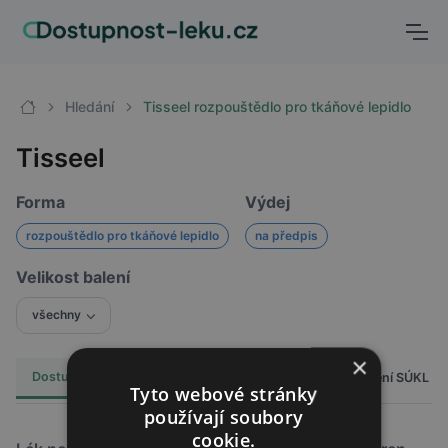
Hledání
Tisseel rozpouštědlo pro tkáňové lepidlo
Tisseel
Forma
Výdej
rozpouštědlo pro tkáňové lepidlo
na předpis
Velikost balení
všechny
×
Dostupnost
Cena
Hlášení SÚKL
Alternativy
2
Tyto webové stránky
používají soubory
cookie.