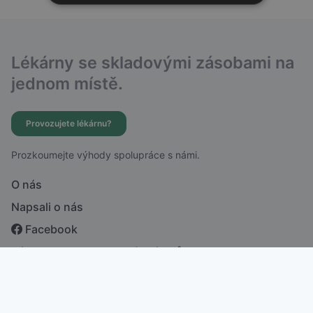
Lékárny se skladovými zásobami na
jednom místě.
Provozujete lékárnu?
Prozkoumejte výhody spolupráce s námi.
O nás
Napsali o nás
Facebook
Zásady ochrany osobních údajů
česky
english