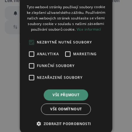
Lék není dostupný v žádné ze sledovaných lékáren
Tyto webové stránky používají soubory cookie
ke zlepšení uživatelského zážitku. Používáním
Hlídat dostupnost
našich webových stránek souhlasíte se všemi
Zaslat jednorázově emailem informaci o naskladnění
soubory cookie v souladu s našimi zásadami
Prozkoumat alternativy
používání souborů cookie.
Více informací
Region:
Praha
Lék:
Toletate implantát
NEZBYTNĚ NUTNÉ SOUBORY
hlídat náhrady léku (alternativy)
ANALYTIKA
MARKETING
FUNKČNÍ SOUBORY
Chci dostávat
slevové nabídky a novinky
podle účelu B.4 zásad
NEZAŘAZENÉ SOUBORY
zpracování osobních údajů.
Seznámil/a jsem se se
zásadami zpracování osobních údajů
.
VŠE PŘIJMOUT
Ověřit adresu
VŠE ODMÍTNOUT
ZOBRAZIT PODROBNOSTI