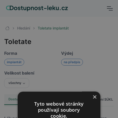
Hledání
Toletate implantát
Toletate
Forma
Výdej
implantát
na předpis
Velikost balení
všechny
×
Dostupnost
Cena
Hlášení SÚKL
Alternativy
4
Tyto webové stránky
používají soubory
cookie.