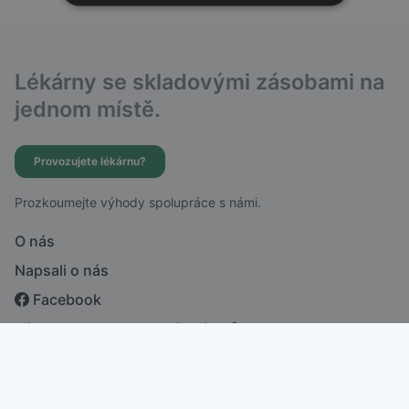
Lékárny se skladovými zásobami na
jednom místě.
Provozujete lékárnu?
Prozkoumejte výhody spolupráce s námi.
O nás
Napsali o nás
Facebook
Zásady ochrany osobních údajů
česky
english