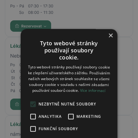
Po - Pá
07:30 - 17:30
So
08:00 - 11:30
Rezervovat
×
Tyto webové stránky
Lékárna Zamzam Nebušice
používají soubory
Nebušická 324, Praha 6, 16400
cookie.
Po
08:00 - 17:00
Tyto webové stránky používají soubory cookie
Út
08:00 - 17:00
ke zlepšení uživatelského zážitku. Používáním
St
08:00 - 17:00
našich webových stránek souhlasíte se všemi
soubory cookie v souladu s našimi zásadami
Čt
08:00 - 17:00
používání souborů cookie.
Více informací
Pá
08:00 - 15:30
NEZBYTNĚ NUTNÉ SOUBORY
Rezervovat
ANALYTIKA
MARKETING
Lékárna Centrálka
FUNKČNÍ SOUBORY
náměstí Míru 17, Mladá Boleslav, 29301