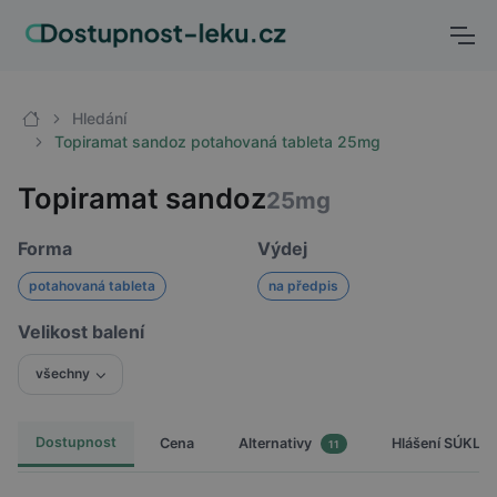
Hledání
Topiramat sandoz potahovaná tableta 25mg
Topiramat sandoz
25mg
Forma
Výdej
potahovaná tableta
na předpis
Velikost balení
všechny
Dostupnost
Cena
Hlášení SÚKL
Alternativy
11