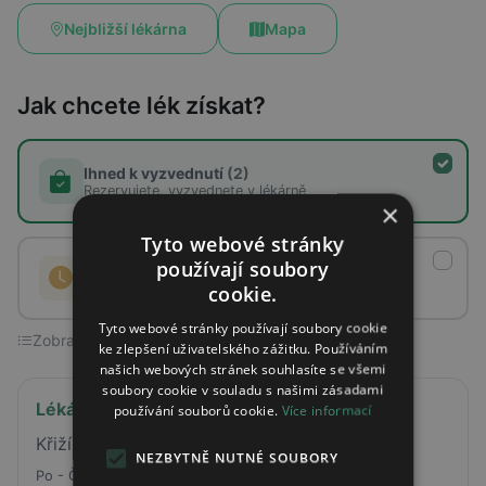
Nejbližší lékárna
Mapa
Jak chcete lék získat?
Ihned k vyzvednutí
(2)
Rezervujete, vyzvednete v lékárně
×
Tyto webové stránky
používají soubory
Na objednávku
(0)
Lékárna lék objedná a připraví
cookie.
Tyto webové stránky používají soubory cookie
Zobrazeno 2 ze 2 lékáren
ke zlepšení uživatelského zážitku. Používáním
našich webových stránek souhlasíte se všemi
soubory cookie v souladu s našimi zásadami
Lékárna INEP
používání souborů cookie.
Více informací
Křižíkova 164 Praha
NEZBYTNĚ NUTNÉ SOUBORY
Po - Čt
08:00 - 17:00