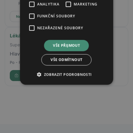
Pá
08:00 - 16:00
ANALYTIKA
MARKETING
FUNKČNÍ SOUBORY
Nepřijímá online rezervace
NEZAŘAZENÉ SOUBORY
Lékárna AVE
Supermarket ALBERT
VŠE PŘIJMOUT
Hlavní 1485, Frýdlant nad Ostravicí, 73911
VŠE ODMÍTNOUT
Po - Pá
08:00 - 18:00
ZOBRAZIT PODROBNOSTI
Rezervovat