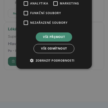
Pá
08:00 - 16:00
ANALYTIKA
MARKETING
FUNKČNÍ SOUBORY
Nepřijímá online rezervace
NEZAŘAZENÉ SOUBORY
Lékárna AVE
Supermarket ALBERT
VŠE PŘIJMOUT
Hlavní 1485, Frýdlant nad Ostravicí, 73911
VŠE ODMÍTNOUT
Po - Pá
08:00 - 18:00
ZOBRAZIT PODROBNOSTI
Rezervovat