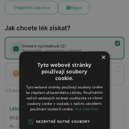
Nejbližší lékárna
Mapa
Jak chcete lék získat?
Ihned k vyzvednutí
(2)
Rezervujete, vyzvednete v lékárně
×
Tyto webové stránky
používají soubory
Na objednávku
(0)
Lékárna lék objedná a připraví
cookie.
Tyto webové stránky používají soubory cookie
Zobrazeno 2 ze 2 lékáren
ke zlepšení uživatelského zážitku. Používáním
našich webových stránek souhlasíte se všemi
soubory cookie v souladu s našimi zásadami
Lékárna INEP
používání souborů cookie.
Více informací
Křižíkova 164 Praha
NEZBYTNĚ NUTNÉ SOUBORY
Po - Čt
08:00 - 17:00