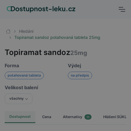
Hledání
Topiramat sandoz potahovaná tableta 25mg
Topiramat sandoz
25mg
Forma
Výdej
potahovaná tableta
na předpis
Velikost balení
všechny
Dostupnost
Cena
Hlášení SÚKL
Alternativy
11