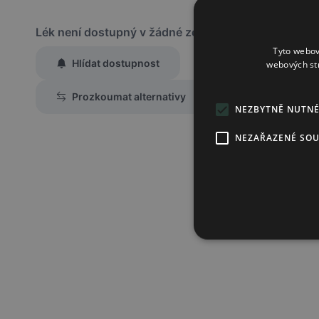
Lék není dostupný v žádné ze sledovaných lékáren
Tyto webov
Hlídat dostupnost
webových st
Zaslat jednorázově emailem informaci o naskladnění
Prozkoumat alternativy
Region:
Praha
NEZBYTNĚ NUTN
Lék:
Tramadol/para
NEZAŘAZENÉ SO
hlídat náhrady léku (alternativy)
Chci dostávat
slevové nabídky a novinky
podle účelu B.4 zás
Seznámil/a jsem se se
zásadami zpracování osobních údajů
.
Ověřit adresu