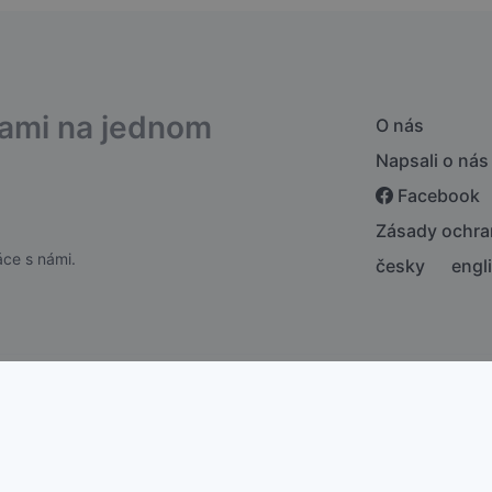
bami na jednom
O nás
Napsali o nás
Facebook
Zásady ochra
ce s námi.
česky
engl