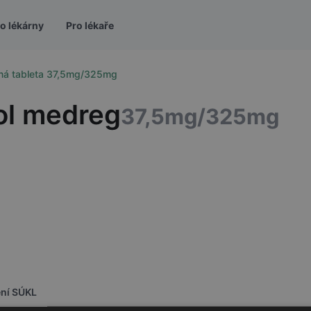
o lékárny
Pro lékaře
ná tableta 37,5mg/325mg
ol medreg
37,5mg/325mg
ení SÚKL