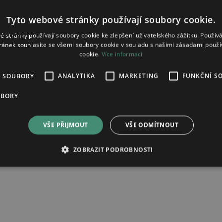
Tyto webové stránky používají soubory cookie.
é stránky používají soubory cookie ke zlepšení uživatelského zážitku. Použív
ránek souhlasíte se všemi soubory cookie v souladu s našimi zásadami použí
cookie.
Více informací
É SOUBORY
ANALYTIKA
MARKETING
FUNKČNÍ S
cetamol medreg potahovaná tableta 37,5mg/325mg
UBORY
VŠE PŘIJMOUT
VŠE ODMÍTNOUT
ad zpracování osobních údajů.
ZOBRAZIT PODROBNOSTI