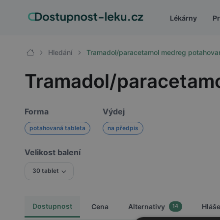
Lékárny
Pr
Hledání
Tramadol/paracetamol medreg potahova
Tramadol/paracetam
Forma
Výdej
potahovaná tableta
na předpis
Velikost balení
30 tablet
Dostupnost
Cena
Alternativy
Hláš
14