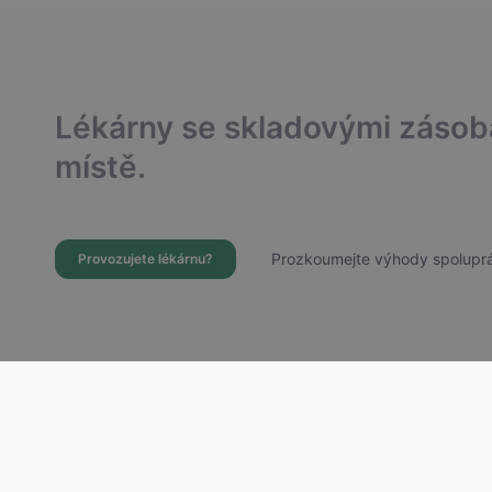
Lékárny se skladovými záso
místě.
Prozkoumejte výhody spoluprá
Provozujete lékárnu?
Dostupnost Léků s.r.o.
Chudenická 1059/30, Praha 10 – Hostivař
IČ: 21756988 | DIČ: CZ21756988