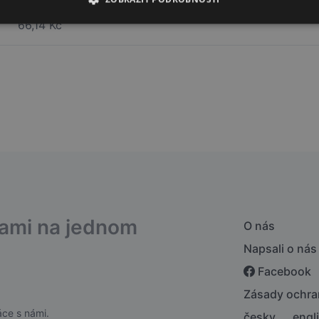
66,14 Kč
bami na jednom
O nás
Napsali o nás
Facebook
Zásady ochra
ce s námi.
česky
engl