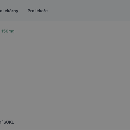
o lékárny
Pro lékaře
m 150mg
ní SÚKL