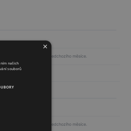
×
Průměrná cena z výdejů předchozího měsíce.
áním našich
vání souborů
OUBORY
Průměrná cena z výdejů předchozího měsíce.