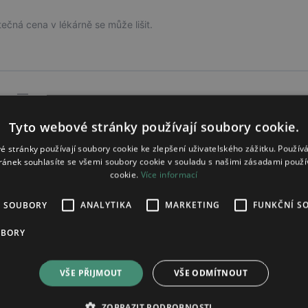
čná cena v lékárně se může lišit.
—
Tyto webové stránky používají soubory cookie.
70,77 Kč
é stránky používají soubory cookie ke zlepšení uživatelského zážitku. Použív
ránek souhlasíte se všemi soubory cookie v souladu s našimi zásadami použí
—
cookie.
Více informací
É SOUBORY
ANALYTIKA
MARKETING
FUNKČNÍ S
UBORY
137,90 Kč
VŠE PŘIJMOUT
VŠE ODMÍTNOUT
134,19 Kč
ZOBRAZIT PODROBNOSTI