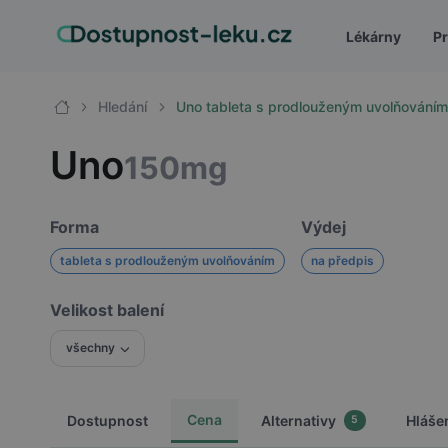
Lékárny
Pr
Hledání
Uno tableta s prodlouženým uvolňování
Uno
150mg
Forma
Výdej
tableta s prodlouženým uvolňováním
na předpis
Velikost balení
všechny
Cena
Dostupnost
Alternativy
Hláše
5