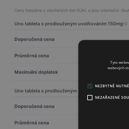
Ceny čerpáme z otevřených dat SÚKL a jsou orientační. Skute
Uno tableta s prodlouženým uvolňováním 150mg
10
Doporučená cena
Průměrná cena
Tyto webov
webových st
Maximální doplatek
NEZBYTNĚ NUTN
Uno tableta s prodlouženým uvolňováním 150mg
20
NEZAŘAZENÉ SO
Doporučená cena
Průměrná cena