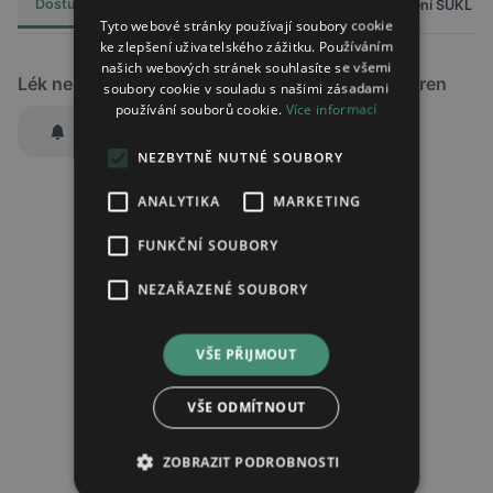
Dostupnost
Cena
Hlášení SÚKL
Alternativy
0
Tyto webové stránky používají soubory cookie
ke zlepšení uživatelského zážitku. Používáním
našich webových stránek souhlasíte se všemi
Lék není dostupný v žádné ze sledovaných lékáren
soubory cookie v souladu s našimi zásadami
používání souborů cookie.
Více informací
Hlídat dostupnost
NEZBYTNĚ NUTNÉ SOUBORY
Zaslat jednorázově emailem informaci o naskladnění
Region:
Praha
ANALYTIKA
MARKETING
Lék:
Vildagliptin/metformin auxilto
FUNKČNÍ SOUBORY
potahovaná tableta 50mg/850mg
NEZAŘAZENÉ SOUBORY
Chci dostávat
slevové nabídky a novinky
podle účelu B.4 zásad
VŠE PŘIJMOUT
zpracování osobních údajů.
Seznámil/a jsem se se
zásadami zpracování osobních údajů
.
VŠE ODMÍTNOUT
Ověřit adresu
ZOBRAZIT PODROBNOSTI