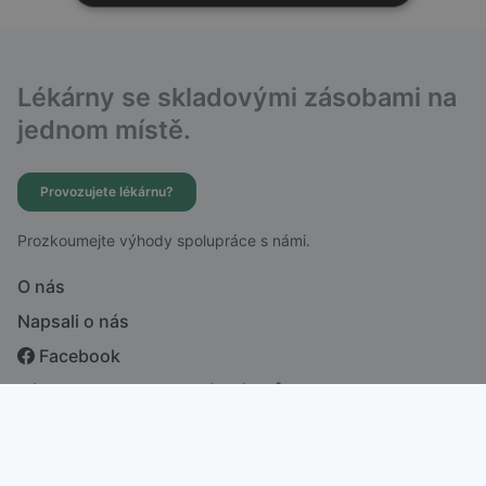
Lékárny se skladovými zásobami na
jednom místě.
Provozujete lékárnu?
Prozkoumejte výhody spolupráce s námi.
O nás
Napsali o nás
Facebook
Zásady ochrany osobních údajů
česky
english