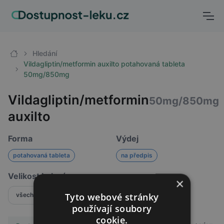
Hledání
Vildagliptin/metformin auxilto potahovaná tableta
50mg/850mg
Vildagliptin/metformin
50mg/850mg
auxilto
Forma
Výdej
potahovaná tableta
na předpis
Velikost balení
×
Tyto webové stránky
všechny
používají soubory
cookie.