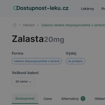
Lékárny
Pr
Hledání
Zalasta tableta dispergovatelná v úste
Zalasta
20mg
Forma
Výdej
tableta dispergovatelná v ústech
na předpis
Velikost balení
28 tablet
Dostupnost
Cena
Alternativy
Hláše
1