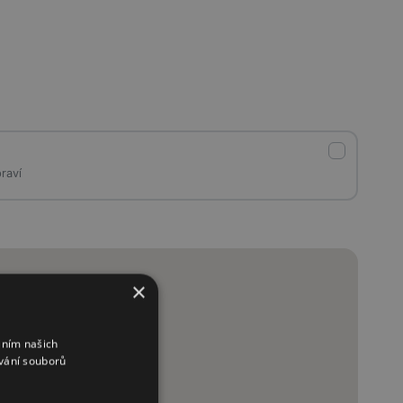
praví
×
áním našich
vání souborů