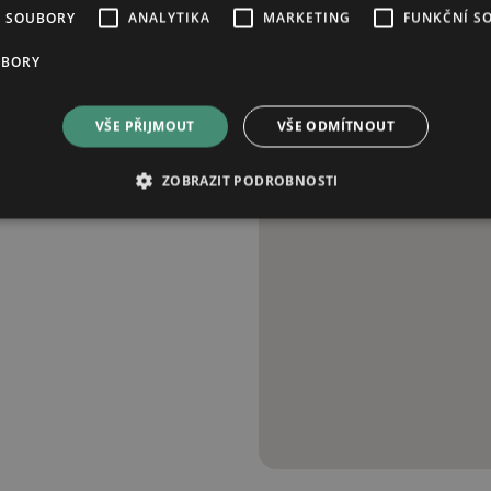
É SOUBORY
ANALYTIKA
MARKETING
FUNKČNÍ S
Po - Čt
08:00 - 17:00
Pá
08:00 - 16:00
UBORY
VŠE PŘIJMOUT
VŠE ODMÍTNOUT
ZOBRAZIT PODROBNOSTI