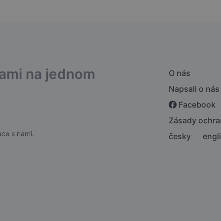
bami na jednom
O nás
Napsali o nás
Facebook
Zásady ochra
ce s námi.
česky
engl