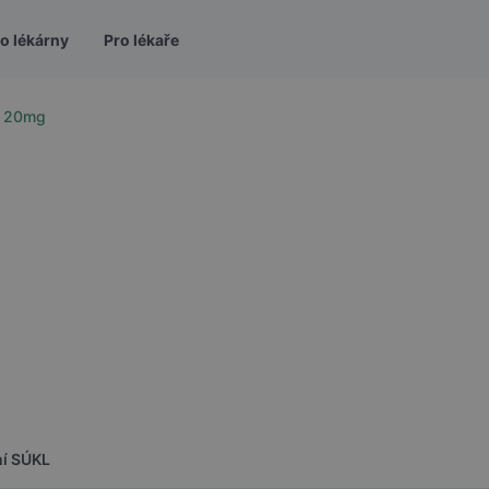
o lékárny
Pro lékaře
ch 20mg
ní SÚKL