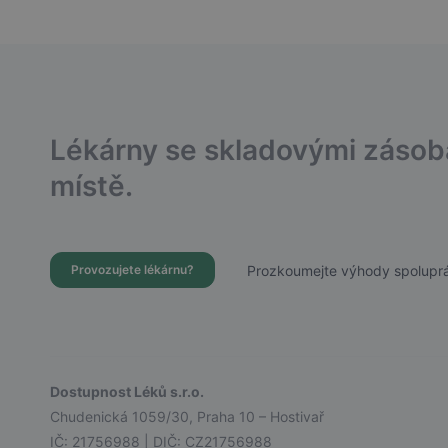
Lékárny se skladovými záso
místě.
Prozkoumejte výhody spoluprá
Provozujete lékárnu?
Dostupnost Léků s.r.o.
Chudenická 1059/30, Praha 10 – Hostivař
IČ: 21756988 | DIČ: CZ21756988