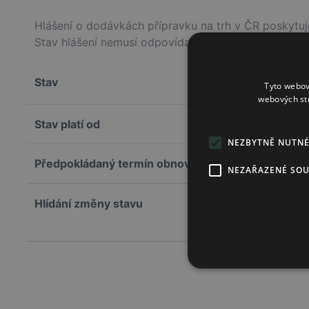
Hlášení o dodávkách přípravku na trh v ČR poskytuje
Stav hlášení nemusí odpovídat skutečnému stavu sk
Stav
Tyto webov
webových st
Stav platí od
NEZBYTNĚ NUTN
Předpokládaný termín obnovení
NEZAŘAZENÉ SO
Hlídání změny stavu