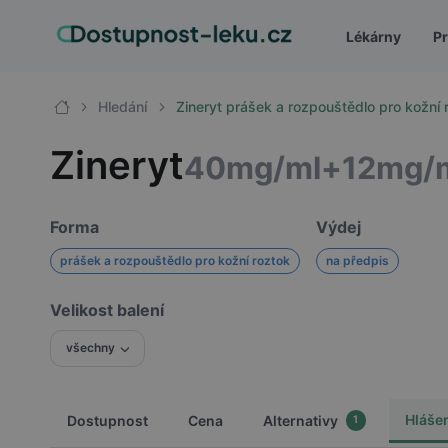
Lékárny
Pr
Hledání
Zineryt prášek a rozpouštědlo pro kožn
Zineryt
40mg/ml+12mg/
Forma
Výdej
prášek a rozpouštědlo pro kožní roztok
na předpis
Velikost balení
všechny
Hláše
Dostupnost
Cena
Alternativy
1