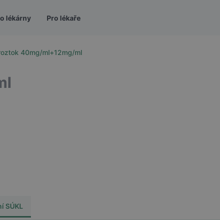
o lékárny
Pro lékaře
í roztok 40mg/ml+12mg/ml
ml
ní SÚKL