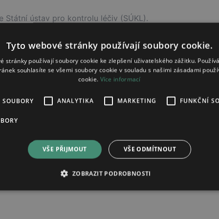
 Státní ústav pro kontrolu léčiv (SÚKL).
ladových zásob v lékárnách, ale indikuje pravděpodobný tr
Tyto webové stránky používají soubory cookie.
dodávka přerušena
é stránky používají soubory cookie ke zlepšení uživatelského zážitku. Použív
ránek souhlasíte se všemi soubory cookie v souladu s našimi zásadami použí
cookie.
Více informací
3. 2. 2026
É SOUBORY
ANALYTIKA
MARKETING
FUNKČNÍ S
10. 1. 2028
UBORY
Hlídat změnu stavu
VŠE PŘIJMOUT
VŠE ODMÍTNOUT
ZOBRAZIT PODROBNOSTI