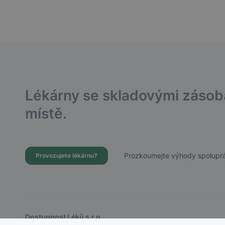
Lékárny se skladovými záso
místě.
Prozkoumejte výhody spoluprá
Provozujete lékárnu?
Dostupnost Léků s.r.o.