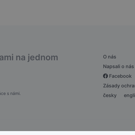
bami na jednom
O nás
Napsali o nás
Facebook
Zásady ochra
ce s námi.
česky
engl