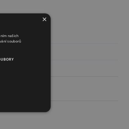
×
end.
áním našich
vání souborů
OUBORY