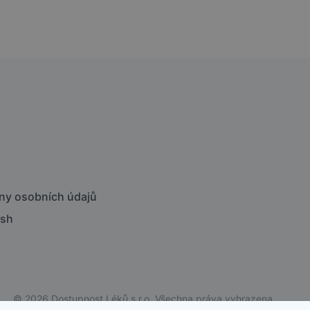
ny osobních údajů
ish
© 2026 Dostupnost Léků s.r.o. Všechna práva vyhrazena.