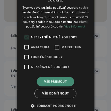
Tyto webové stránky používají soubory cookie
ke zlepšení uživatelského zážitku. Používáním
našich webových stránek souhlasíte se všemi
soubory cookie v souladu s našimi zásadami
používání souborů cookie.
Více informací
Lékárna U sv. Pankráce
Zavřeno
NEZBYTNĚ NUTNÉ SOUBORY
ANALYTIKA
MARKETING
Na Pankráci 976/99, Praha 4, 14000
FUNKČNÍ SOUBORY
NEZAŘAZENÉ SOUBORY
Lékárna Fakultní Thomayerovy
Zavřeno
nemocnice
VŠE PŘIJMOUT
Vídeňská 800, 140 59 Praha 4 - Krč
VŠE ODMÍTNOUT
ZOBRAZIT PODROBNOSTI
Lékárna Medispot Budějovická
Zavřeno