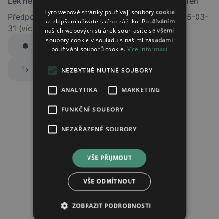
Lék není dostupný v žádné ze sledovaných lékáren
Tyto webové stránky používají soubory cookie
Předpokládaný termín obnovení dodávky je 2025-03-
ke zlepšení uživatelského zážitku. Používáním
31 (
více informací
)
našich webových stránek souhlasíte se všemi
soubory cookie v souladu s našimi zásadami
Hlídat dostupnost
používání souborů cookie.
Více informací
Zaslat jednorázově emailem informaci o naskladnění
Prozkoumat alternativy
NEZBYTNĚ NUTNÉ SOUBORY
Region:
Praha
Lék:
Atomoxetin sandoz tvrdá tobolka
ANALYTIKA
MARKETING
10mg
FUNKČNÍ SOUBORY
hlídat náhrady léku (alternativy)
NEZAŘAZENÉ SOUBORY
Chci dostávat
slevové nabídky a novinky
podle účelu B.4 zásad
VŠE PŘIJMOUT
zpracování osobních údajů.
Seznámil/a jsem se se
zásadami zpracování osobních údajů
.
VŠE ODMÍTNOUT
Ověřit adresu
ZOBRAZIT PODROBNOSTI