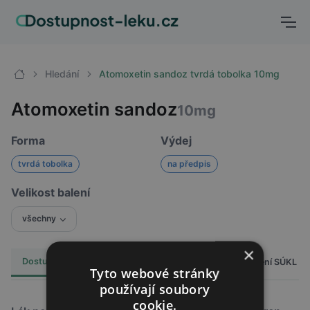
Hledání
Atomoxetin sandoz tvrdá tobolka 10mg
Atomoxetin sandoz
10mg
Forma
Výdej
tvrdá tobolka
na předpis
Velikost balení
všechny
×
Dostupnost
Cena
Hlášení SÚKL
Alternativy
5
Tyto webové stránky
používají soubory
cookie.