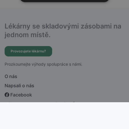
Lékárny se skladovými zásobami na
jednom místě.
Provozujete lékárnu?
Prozkoumejte výhody spolupráce s námi.
O nás
Napsali o nás
Facebook
Zásady ochrany osobních údajů
česky
english