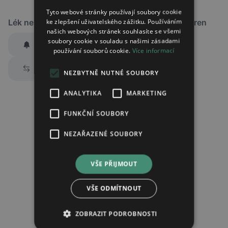
Tyto webové stránky používají soubory cookie
ke zlepšení uživatelského zážitku. Používáním
Lék není dostupný v žádné ze sledovaných lékáren
našich webových stránek souhlasíte se všemi
soubory cookie v souladu s našimi zásadami
Hlídat dostupnost
používání souborů cookie.
Více informací
Zaslat jednorázově emailem informaci o naskladnění
Prozkoumat alternativy
NEZBYTNĚ NUTNÉ SOUBORY
Region:
Praha
Lék:
Diclofenac al retard tableta s
ANALYTIKA
MARKETING
prodlouženým uvolňováním 100mg
FUNKČNÍ SOUBORY
NEZAŘAZENÉ SOUBORY
Chci dostávat
slevové nabídky a novinky
podle účelu B.4 zásad
zpracování osobních údajů.
VŠE PŘIJMOUT
Seznámil/a jsem se se
zásadami zpracování osobních údajů
.
Ověřit adresu
VŠE ODMÍTNOUT
ZOBRAZIT PODROBNOSTI