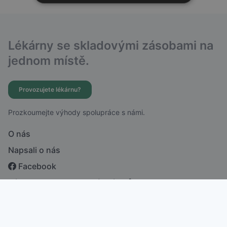
Lékárny se skladovými zásobami na
jednom místě.
Provozujete lékárnu?
Prozkoumejte výhody spolupráce s námi.
O nás
Napsali o nás
Facebook
Zásady ochrany osobních údajů
česky
english