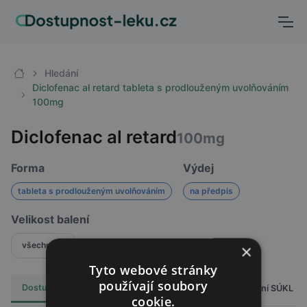
Hledání
Diclofenac al retard tableta s prodlouženým uvolňováním
100mg
Diclofenac al retard
100mg
Forma
Výdej
tableta s prodlouženým uvolňováním
na předpis
Velikost balení
všechny
×
Tyto webové stránky
používají soubory
Dostupnost
Cena
Hlášení SÚKL
Alternativy
1
cookie.