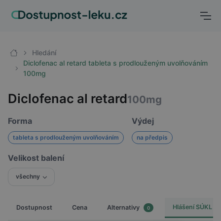
Hledání
Diclofenac al retard tableta s prodlouženým uvolňováním
100mg
Diclofenac al retard
100mg
Forma
Výdej
tableta s prodlouženým uvolňováním
na předpis
Velikost balení
všechny
Hlášení SÚKL
Dostupnost
Cena
Alternativy
0