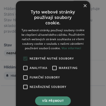
×
Hlášení o dodávkách přípravku na trh v ČR poskytuje
Tyto webové stránky
Státní ústav pro kontrolu léčiv (SÚKL).
používají soubory
Stav hlášení nemusí odpovídat skutečnému stavu
cookie.
skladových zásob v lékárnách, ale indikuje
Tyto webové stránky používají soubory cookie
pravděpodobný trend.
ke zlepšení uživatelského zážitku. Používáním
našich webových stránek souhlasíte se všemi
soubory cookie v souladu s našimi zásadami
Stav
používání souborů cookie.
Více informací
neznámý
NEZBYTNĚ NUTNÉ SOUBORY
Hlídání změny stavu
ANALYTIKA
MARKETING
Hlídat změnu stavu
FUNKČNÍ SOUBORY
NEZAŘAZENÉ SOUBORY
VŠE PŘIJMOUT