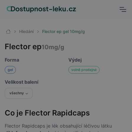
Hledání
Flector ep gel 10mg/g
Flector ep
10mg/g
Forma
Výdej
gel
volně prodejné
Velikost balení
všechny
Co je Flector Rapidcaps
Flector Rapidcaps je lék obsahující léčivou látku