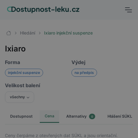
Hledání
Ixiaro injekční suspenze
Ixiaro
Forma
Výdej
injekční suspenze
na předpis
Velikost balení
všechny
Cena
Dostupnost
Hlášení SÚKL
Alternativy
0
Ceny čerpáme z otevřených dat SÚKL a jsou orientační.