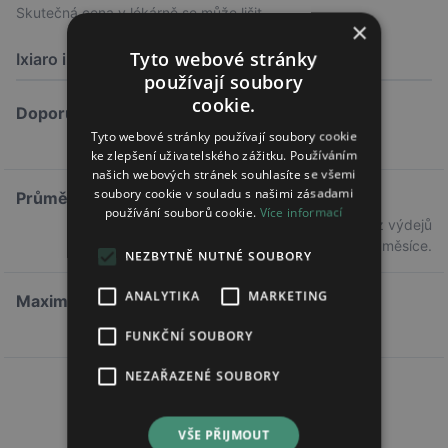
Skutečná cena v lékárně se může lišit.
×
Tyto webové stránky
Ixiaro injekční suspenze
1X0,5ML
používají soubory
cookie.
Doporučená cena
Tyto webové stránky používají soubory cookie
3 870,50 Kč
ke zlepšení uživatelského zážitku. Používáním
našich webových stránek souhlasíte se všemi
soubory cookie v souladu s našimi zásadami
Průměrná cena
používání souborů cookie.
Více informací
—
Průměrná cena z výdejů
předchozího měsíce.
NEZBYTNĚ NUTNÉ SOUBORY
ANALYTIKA
MARKETING
Maximální doplatek
—
FUNKČNÍ SOUBORY
NEZAŘAZENÉ SOUBORY
VŠE PŘIJMOUT