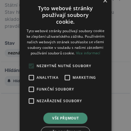
×
Státní ústav pro kontrolu léčiv (SÚKL).
Tyto webové stránky
Stav hlášení nemusí odpovídat skutečnému stavu
používají soubory
skladových zásob v lékárnách, ale indikuje
cookie.
pravděpodobný trend.
Tyto webové stránky používají soubory cookie
ke zlepšení uživatelského zážitku. Používáním
našich webových stránek souhlasíte se všemi
Stav
soubory cookie v souladu s našimi zásadami
neznámý
používání souborů cookie.
Více informací
NEZBYTNĚ NUTNÉ SOUBORY
Hlídání změny stavu
ANALYTIKA
MARKETING
Hlídat změnu stavu
FUNKČNÍ SOUBORY
NEZAŘAZENÉ SOUBORY
VŠE PŘIJMOUT