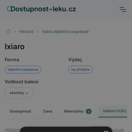
Hledání
Ixiaro injekční suspenze
Ixiaro
Forma
Výdej
injekční suspenze
na předpis
Velikost balení
všechny
Hlášení SÚKL
Dostupnost
Cena
Alternativy
0
Hlášení o dodávkách přípravku na trh v ČR poskytuje