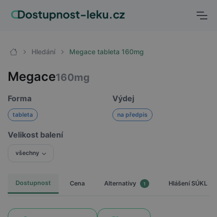
Hledání
Megace tableta 160mg
Megace
160mg
Forma
Výdej
tableta
na předpis
Velikost balení
všechny
Dostupnost
Cena
Hlášení SÚKL
Alternativy
1