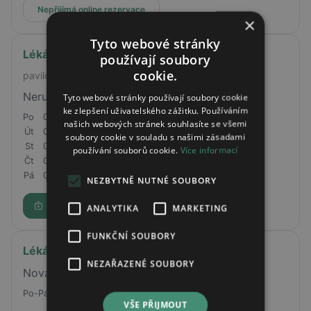
Nepřijímá online rezervace
×
Tyto webové stránky
Lékárna Nemocnice Šumperk
používají soubory
cookie.
pavilon R
Nerudova 640/41, 787 01 Šumperk
Tyto webové stránky používají soubory cookie
ke zlepšení uživatelského zážitku. Používáním
Po
07:30 - 16:00
našich webových stránek souhlasíte se všemi
Út
07:30 - 16:00
soubory cookie v souladu s našimi zásadami
St
07:30 - 16:00
používání souborů cookie.
Více informací
Čt
07:30 - 16:00
Pá
07:30 - 16:00
NEZBYTNĚ NUTNÉ SOUBORY
Rezervovat
ANALYTIKA
MARKETING
FUNKČNÍ SOUBORY
Lékárna nemocnice Na Pleši
NEZAŘAZENÉ SOUBORY
Nová Ves pod Pleší 110, 262 04
Po-Pá
7:30 - 14:00
VŠE PŘIJMOUT