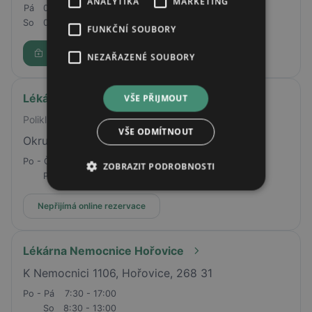
ANALYTIKA
MARKETING
Pá
08:00 - 18:00
So
08:30 - 12:00
FUNKČNÍ SOUBORY
Rezervovat
NEZAŘAZENÉ SOUBORY
Lékárna Na Sídlišti
VŠE PŘIJMOUT
Poliklinika
VŠE ODMÍTNOUT
Okružní 2160, Nymburk, 28802
Po - Čt
07:00 - 17:00
ZOBRAZIT PODROBNOSTI
Pá
07:00 - 15:00
Nepřijímá online rezervace
Lékárna Nemocnice Hořovice
K Nemocnici 1106, Hořovice, 268 31
Po - Pá
7:30 - 17:00
So
8:30 - 13:00