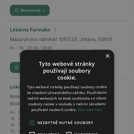
Rezervovat
Lékárna Farmako
Masarykovo náměstí 1097/33, Jihlava, 58601
Po - Pá
07:30 - 18:00
×
So
08:00 - 12:00
Tyto webové stránky
Rezervovat
používají soubory
cookie.
Lékárna u sv. Ludmily
Tyto webové stránky používají soubory cookie
ke zlepšení uživatelského zážitku. Používáním
Boleslavská 31/4, Brandýs nad Labem-Stará
našich webových stránek souhlasíte se všemi
Boleslav, 25001
soubory cookie v souladu s našimi zásadami
používání souborů cookie.
Více informací
Po
08:00 - 18:00
Út
08:00 - 18:00
NEZBYTNĚ NUTNÉ SOUBORY
St
08:00 - 18:00
Čt
08:00 - 18:00