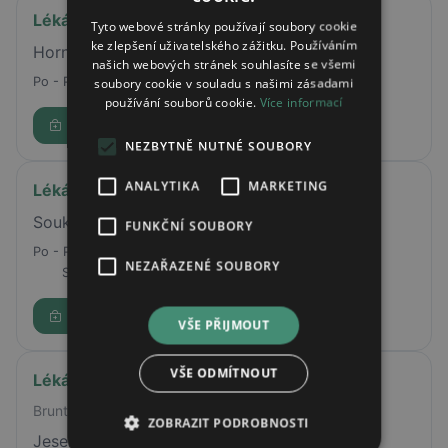
Lékárna AVE
Tyto webové stránky používají soubory cookie
ke zlepšení uživatelského zážitku. Používáním
Horní náměstí 104/1, Opava, 74601
našich webových stránek souhlasíte se všemi
Po - Pá
07:30 - 18:00
soubory cookie v souladu s našimi zásadami
používání souborů cookie.
Více informací
Rezervovat
NEZBYTNĚ NUTNÉ SOUBORY
ANALYTIKA
MARKETING
Lékárna U Orla
Soukenné nám. 4, Liberec
FUNKČNÍ SOUBORY
Po - Pá
07:00 - 19:00
NEZAŘAZENÉ SOUBORY
So
08:00 - 12:00
Rezervovat
VŠE PŘIJMOUT
VŠE ODMÍTNOUT
Lékárna AVE
Bruntal
ZOBRAZIT PODROBNOSTI
Jesenická 1757/5,792 01 Bruntál