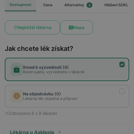
Dostupnost
Cena
Hlášení SÚKL
Alternativy
4
Nejbližší lékárna
Mapa
Jak chcete lék získat?
Ihned k vyzvednutí
(8)
Rezervujete, vyzvednete v lékárně
Na objednávku
(0)
Lékárna lék objedná a připraví
Zobrazeno 8 z 8 lékáren
Lékárna u Asklepia