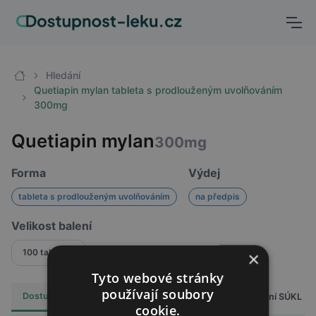
Hledání
Quetiapin mylan tableta s prodlouženým uvolňováním
300mg
Quetiapin mylan
300mg
Forma
Výdej
tableta s prodlouženým uvolňováním
na předpis
Velikost balení
100 tablet
×
Tyto webové stránky
používají soubory
Dostupnost
Cena
Hlášení SÚKL
Alternativy
1
cookie.