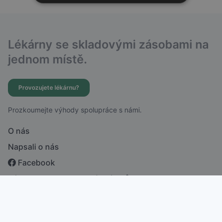
Lékárny se skladovými zásobami na
jednom místě.
Provozujete lékárnu?
Prozkoumejte výhody spolupráce s námi.
O nás
Napsali o nás
Facebook
Zásady ochrany osobních údajů
česky
english