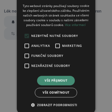
Tyto webové stránky používají soubory cookie
ke zlepšení uživatelského zážitku. Používáním
Lék není dostupný v žádné ze sledovaných lékáren
našich webových stránek souhlasíte se všemi
soubory cookie v souladu s našimi zásadami
Hlídat dostupnost
používání souborů cookie.
Více informací
Zaslat jednorázově emailem informaci o naskladnění
Prozkoumat alternativy
NEZBYTNĚ NUTNÉ SOUBORY
Region:
Praha
Lék:
Quetiapin mylan tableta s
ANALYTIKA
MARKETING
prodlouženým uvolňováním 300mg
FUNKČNÍ SOUBORY
NEZAŘAZENÉ SOUBORY
Chci dostávat
slevové nabídky a novinky
podle účelu B.4 zásad
zpracování osobních údajů.
VŠE PŘIJMOUT
Seznámil/a jsem se se
zásadami zpracování osobních údajů
.
Ověřit adresu
VŠE ODMÍTNOUT
ZOBRAZIT PODROBNOSTI