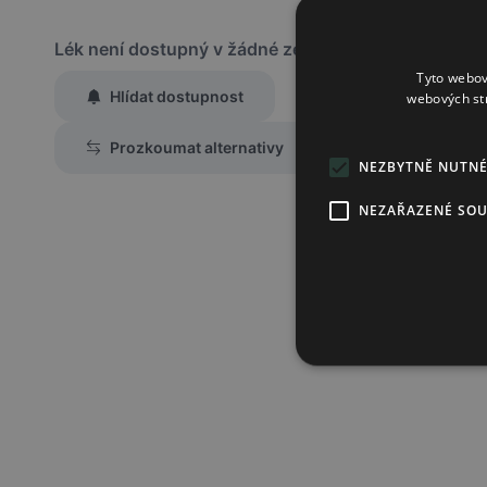
Lék není dostupný v žádné ze sledovaných lékáren
Tyto webov
Hlídat dostupnost
webových st
Zaslat jednorázově emailem informaci o naskladnění
Prozkoumat alternativy
Region:
Praha
NEZBYTNĚ NUTN
Lék:
Quetiapin mylan tableta s 
NEZAŘAZENÉ SO
300mg
Chci dostávat
slevové nabídky a novinky
podle účelu B.4 zás
Seznámil/a jsem se se
zásadami zpracování osobních údajů
.
Ověřit adresu