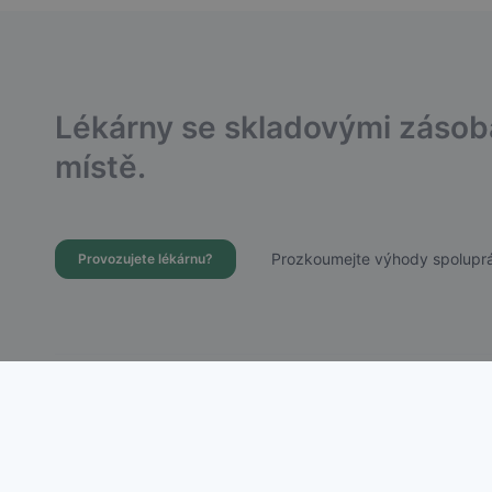
Lékárny se skladovými záso
místě.
Prozkoumejte výhody spoluprá
Provozujete lékárnu?
Dostupnost Léků s.r.o.
Chudenická 1059/30, Praha 10 – Hostivař
IČ: 21756988 | DIČ: CZ21756988