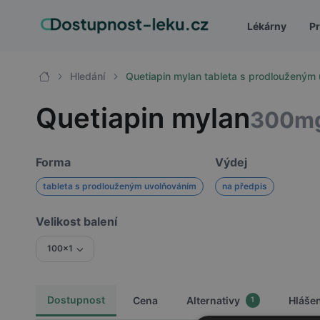
Lékárny
Pr
Hledání
Quetiapin mylan tableta s prodloužený
Quetiapin mylan
300m
Forma
Výdej
tableta s prodlouženým uvolňováním
na předpis
Velikost balení
100x1
Dostupnost
Cena
Alternativy
Hláše
1