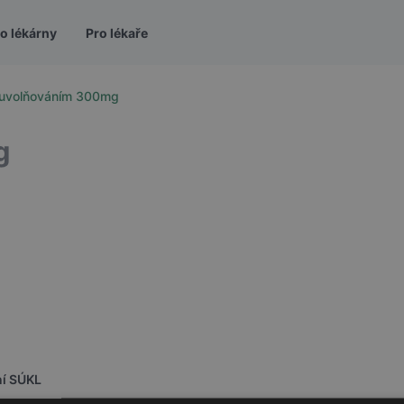
o lékárny
Pro lékaře
m uvolňováním 300mg
g
ní SÚKL