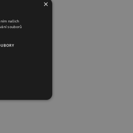
×
áním našich
vání souborů
OUBORY