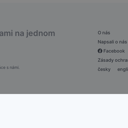
bami na jednom
O nás
Napsali o nás
Facebook
Zásady ochra
ce s námi.
česky
engl