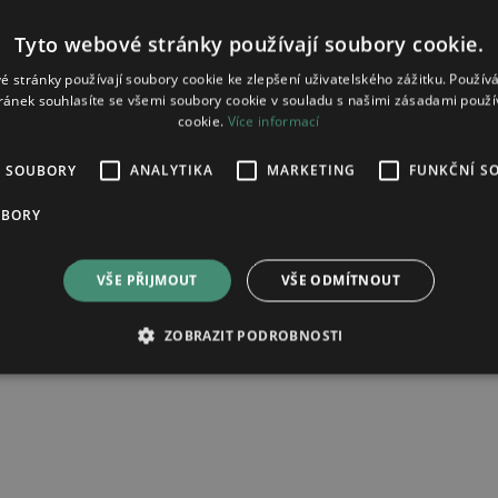
Tyto webové stránky používají soubory cookie.
é stránky používají soubory cookie ke zlepšení uživatelského zážitku. Použív
ránek souhlasíte se všemi soubory cookie v souladu s našimi zásadami použí
cookie.
Více informací
É SOUBORY
ANALYTIKA
MARKETING
FUNKČNÍ S
prodlouženým uvolňováním
UBORY
VŠE PŘIJMOUT
VŠE ODMÍTNOUT
ad zpracování osobních údajů.
ZOBRAZIT PODROBNOSTI