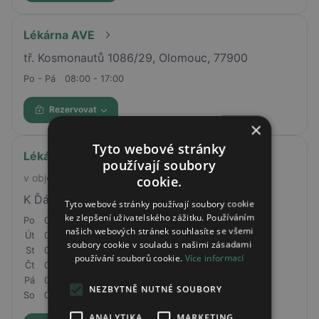
Lékárna AVE
tř. Kosmonautů 1086/29, Olomouc, 77900
Po - Pá
08:00 - 17:00
Rezervovat
×
Tyto webové stránky
Lékárna Chabry (OOVL L Kbely)
používají soubory
v objektu Billy
cookie.
K Ďáblicům 1117/1, Praha 8, 18400
Tyto webové stránky používají soubory cookie
ke zlepšení uživatelského zážitku. Používáním
Po
08:00 - 18:00
našich webových stránek souhlasíte se všemi
Út
08:00 - 18:00
soubory cookie v souladu s našimi zásadami
St
08:00 - 18:00
používání souborů cookie.
Více informací
Čt
08:00 - 18:00
Pá
08:00 - 18:00
NEZBYTNĚ NUTNÉ SOUBORY
So
08:30 - 14:00
ANALYTIKA
MARKETING