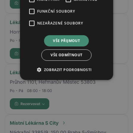
Rezervovat
FUNKČNÍ SOUBORY
Lékárna AVE
NEZAŘAZENÉ SOUBORY
Horní náměstí 104/1, Opava, 74601
VŠE PŘIJMOUT
Po - Pá
07:30 - 18:00
Rezervovat
VŠE ODMÍTNOUT
ZOBRAZIT PODROBNOSTI
Lékárna AVE
Průhon 1101, Heřmanův Městec 53803
Po - Pá
08:00 - 18:00
Rezervovat
Místní Lékárna S City
Nádražní 3385/9, 150 00 Praha 5-Smíchov