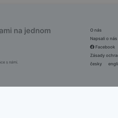
bami na jednom
O nás
Napsali o nás
Facebook
Zásady ochra
ce s námi.
česky
engl