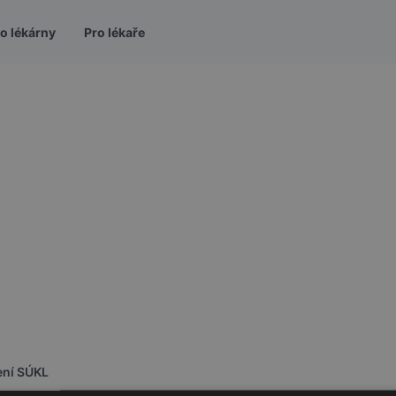
o lékárny
Pro lékaře
ení SÚKL