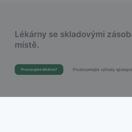
Lékárny se skladovými záso
místě.
Prozkoumejte výhody spoluprá
Provozujete lékárnu?
Dostupnost Léků s.r.o.
Chudenická 1059/30, Praha 10 – Hostivař
IČ: 21756988 | DIČ: CZ21756988