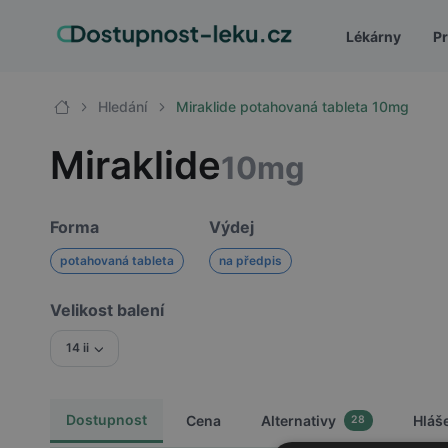
Lékárny
Pr
Hledání
Miraklide potahovaná tableta 10mg
Miraklide
10mg
Forma
Výdej
potahovaná tableta
na předpis
Velikost balení
14 ii
Dostupnost
Cena
Alternativy
Hláš
28