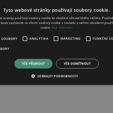
Tyto webové stránky používají soubory cookie.
é stránky používají soubory cookie ke zlepšení uživatelského zážitku. Použív
ránek souhlasíte se všemi soubory cookie v souladu s našimi zásadami použí
cookie.
Více informací
É SOUBORY
ANALYTIKA
MARKETING
FUNKČNÍ S
ta 10mg
UBORY
VŠE PŘIJMOUT
VŠE ODMÍTNOUT
ad zpracování osobních údajů.
ZOBRAZIT PODROBNOSTI