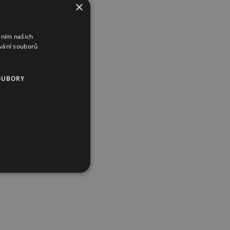
×
áním našich
vání souborů
OUBORY