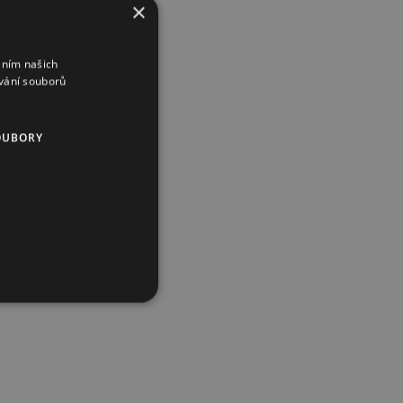
×
áním našich
vání souborů
OUBORY