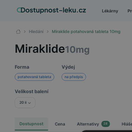
Lékárny
Pr
Hledání
Miraklide potahovaná tableta 10mg
Miraklide
10mg
Forma
Výdej
potahovaná tableta
na předpis
Velikost balení
20 ii
Dostupnost
Cena
Alternativy
Hláš
28