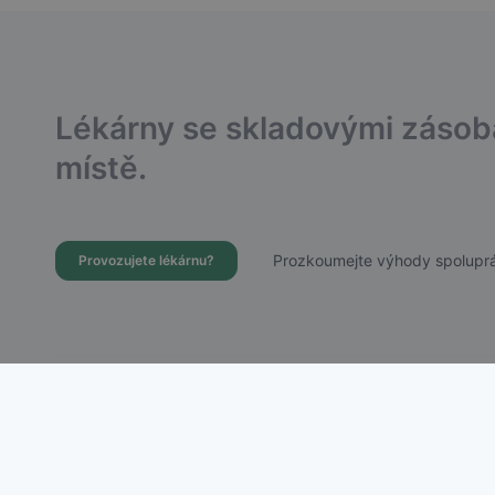
Lékárny se skladovými záso
místě.
Prozkoumejte výhody spoluprá
Provozujete lékárnu?
Dostupnost Léků s.r.o.
Chudenická 1059/30, Praha 10 – Hostivař
IČ: 21756988 | DIČ: CZ21756988