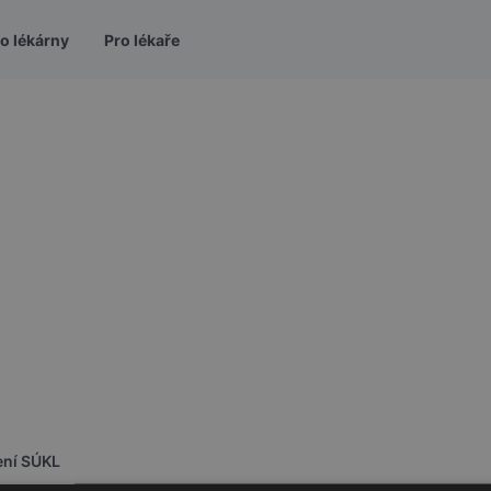
o lékárny
Pro lékaře
ení SÚKL