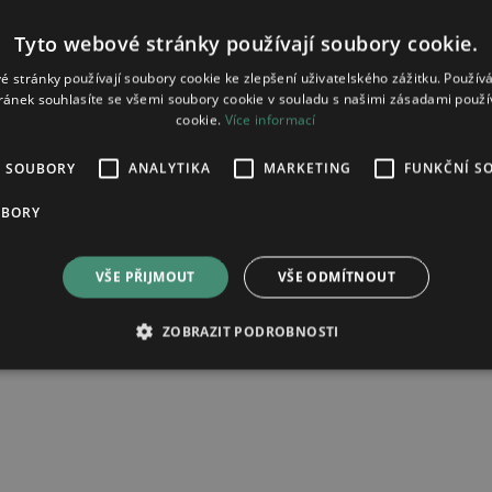
Tyto webové stránky používají soubory cookie.
é stránky používají soubory cookie ke zlepšení uživatelského zážitku. Použív
ránek souhlasíte se všemi soubory cookie v souladu s našimi zásadami použí
cookie.
Více informací
É SOUBORY
ANALYTIKA
MARKETING
FUNKČNÍ S
ta 10mg
UBORY
VŠE PŘIJMOUT
VŠE ODMÍTNOUT
ad zpracování osobních údajů.
ZOBRAZIT PODROBNOSTI