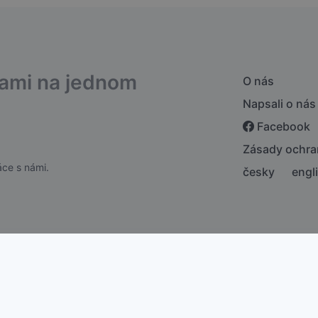
bami na jednom
O nás
Napsali o nás
Facebook
Zásady ochra
ce s námi.
česky
engl