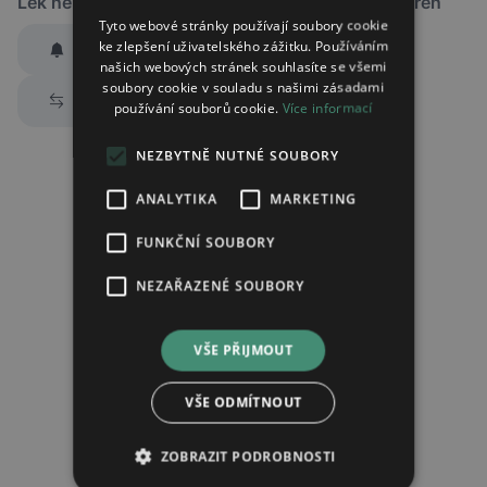
Lék není dostupný v žádné ze sledovaných lékáren
Tyto webové stránky používají soubory cookie
ke zlepšení uživatelského zážitku. Používáním
Hlídat dostupnost
našich webových stránek souhlasíte se všemi
Zaslat jednorázově emailem informaci o naskladnění
soubory cookie v souladu s našimi zásadami
Prozkoumat alternativy
používání souborů cookie.
Více informací
Region:
Praha
Lék:
Miraklide potahovaná tableta 10mg
NEZBYTNĚ NUTNÉ SOUBORY
ANALYTIKA
MARKETING
Chci dostávat
slevové nabídky a novinky
podle účelu B.4 zásad
FUNKČNÍ SOUBORY
zpracování osobních údajů.
Seznámil/a jsem se se
zásadami zpracování osobních údajů
.
NEZAŘAZENÉ SOUBORY
Ověřit adresu
VŠE PŘIJMOUT
VŠE ODMÍTNOUT
ZOBRAZIT PODROBNOSTI