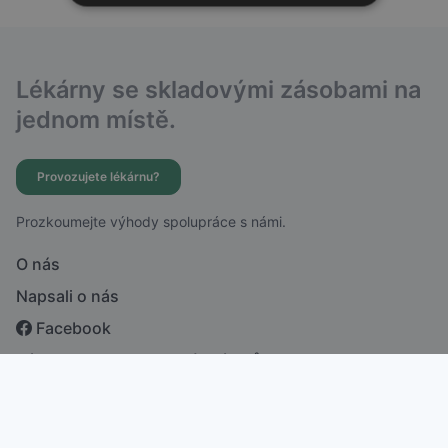
Lékárny se skladovými zásobami na
jednom místě.
Provozujete lékárnu?
Prozkoumejte výhody spolupráce s námi.
O nás
Napsali o nás
Facebook
Zásady ochrany osobních údajů
česky
english