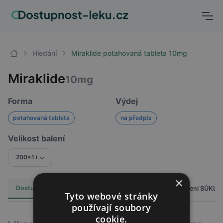
Hledání
Miraklide potahovaná tableta 10mg
Miraklide
10mg
Forma
Výdej
potahovaná tableta
na předpis
Velikost balení
200x1 i
×
Dostupnost
Cena
Hlášení SÚKL
Alternativy
28
Tyto webové stránky
používají soubory
cookie.