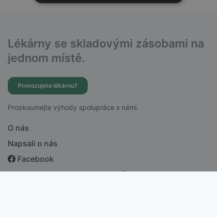
Lékárny se skladovými zásobami na
jednom místě.
Provozujete lékárnu?
Prozkoumejte výhody spolupráce s námi.
O nás
Napsali o nás
Facebook
Zásady ochrany osobních údajů
česky
english