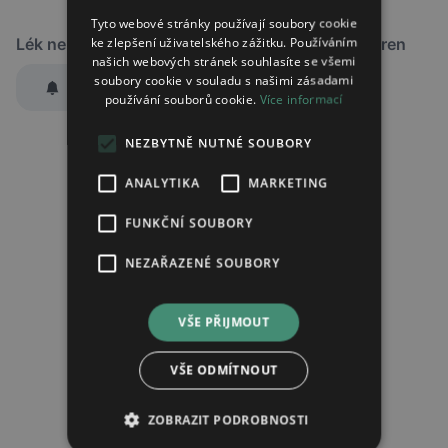
Tyto webové stránky používají soubory cookie
ke zlepšení uživatelského zážitku. Používáním
Lék není dostupný v žádné ze sledovaných lékáren
našich webových stránek souhlasíte se všemi
soubory cookie v souladu s našimi zásadami
Hlídat dostupnost
používání souborů cookie.
Více informací
Zaslat jednorázově emailem informaci o naskladnění
NEZBYTNĚ NUTNÉ SOUBORY
Region:
Praha
Lék:
Palexia retard tableta s prodlouženým
ANALYTIKA
MARKETING
uvolňováním 250mg
FUNKČNÍ SOUBORY
NEZAŘAZENÉ SOUBORY
Chci dostávat
slevové nabídky a novinky
podle účelu B.4 zásad
zpracování osobních údajů.
VŠE PŘIJMOUT
Seznámil/a jsem se se
zásadami zpracování osobních údajů
.
Ověřit adresu
VŠE ODMÍTNOUT
ZOBRAZIT PODROBNOSTI