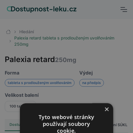
Hledání
Palexia retard tableta s prodlouženým uvolňováním
250mg
Palexia retard
250mg
Forma
Výdej
tableta s prodlouženým uvolňováním
na předpis
Velikost balení
100 tablet
×
Tyto webové stránky
používají soubory
Dostupnost
Cena
Hlášení SÚKL
Alternativy
0
cookie.