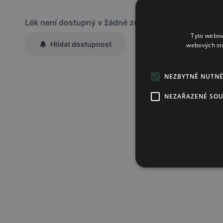
Lék není dostupný v žádné ze sledovaných lékáren
Tyto webov
Hlídat dostupnost
webových st
Zaslat jednorázově emailem informaci o naskladnění
Region:
Praha
NEZBYTNĚ NUTN
Lék:
Palexia retard tableta s p
NEZAŘAZENÉ SO
250mg
Chci dostávat
slevové nabídky a novinky
podle účelu B.4 zás
Seznámil/a jsem se se
zásadami zpracování osobních údajů
.
Ověřit adresu