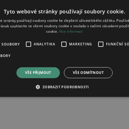
Tyto webové stránky používají soubory cookie.
é stránky používají soubory cookie ke zlepšení uživatelského zážitku. Použív
ránek souhlasíte se všemi soubory cookie v souladu s našimi zásadami použí
cookie.
Více informací
É SOUBORY
ANALYTIKA
MARKETING
FUNKČNÍ S
rodlouženým uvolňováním
UBORY
VŠE PŘIJMOUT
VŠE ODMÍTNOUT
ad zpracování osobních údajů.
ZOBRAZIT PODROBNOSTI