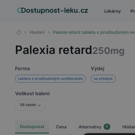
Lékárny
Pr
Hledání
Palexia retard tableta s prodlouženým 
Palexia retard
250mg
Forma
Výdej
tableta s prodlouženým uvolňováním
na předpis
Velikost balení
56 tablet
Dostupnost
Cena
Alternativy
Hláše
0