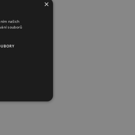
×
áním našich
vání souborů
OUBORY