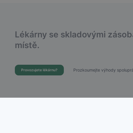
Lékárny se skladovými záso
místě.
Prozkoumejte výhody spoluprá
Provozujete lékárnu?
Dostupnost Léků s.r.o.
Chudenická 1059/30, Praha 10 – Hostivař
IČ: 21756988 | DIČ: CZ21756988