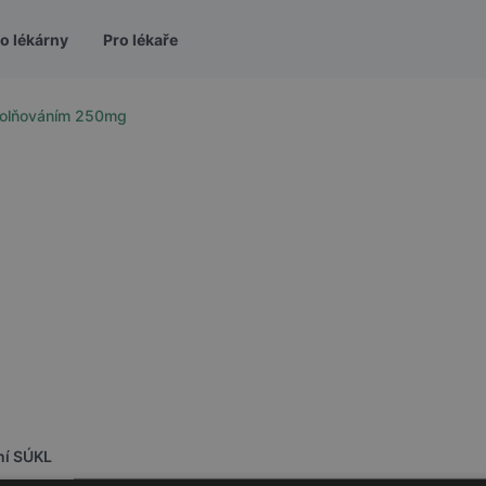
o lékárny
Pro lékaře
uvolňováním 250mg
ní SÚKL