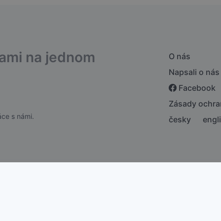
bami na jednom
O nás
Napsali o nás
Facebook
Zásady ochra
ce s námi.
česky
engl