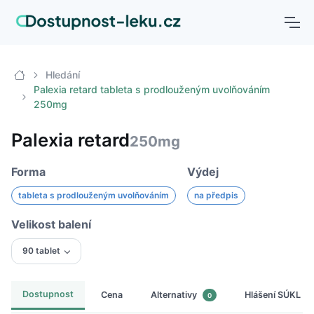
Hledání
Palexia retard tableta s prodlouženým uvolňováním
250mg
Palexia retard
250mg
Forma
Výdej
tableta s prodlouženým uvolňováním
na předpis
Velikost balení
90 tablet
Dostupnost
Cena
Hlášení SÚKL
Alternativy
0