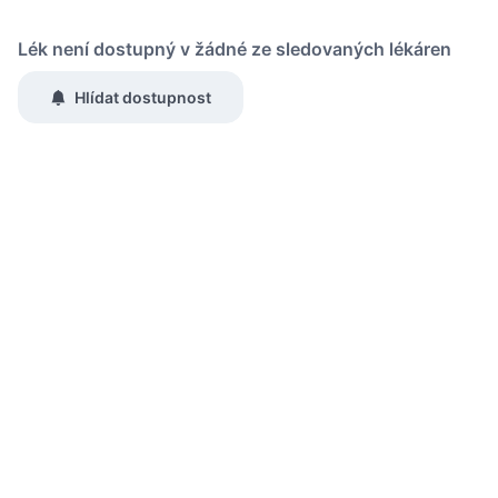
Lék není dostupný v žádné ze sledovaných lékáren
Hlídat dostupnost
Zaslat jednorázově emailem informaci o naskladnění
Region:
Praha
Lék:
Palexia retard tableta s prodlouženým
uvolňováním 250mg
Chci dostávat
slevové nabídky a novinky
podle účelu B.4 zásad
zpracování osobních údajů.
Seznámil/a jsem se se
zásadami zpracování osobních údajů
.
Ověřit adresu