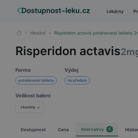
Lékárny
Pr
Hledání
Risperidon actavis potahovaná tableta 
Risperidon actavis
2m
Forma
Výdej
potahovaná tableta
na předpis
Velikost balení
všechny
Alternativy
Dostupnost
Cena
Hláše
6