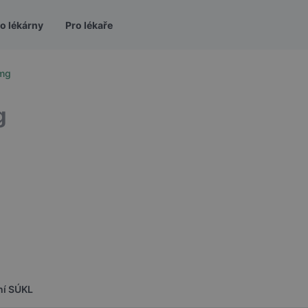
o lékárny
Pro lékaře
2mg
g
ní SÚKL