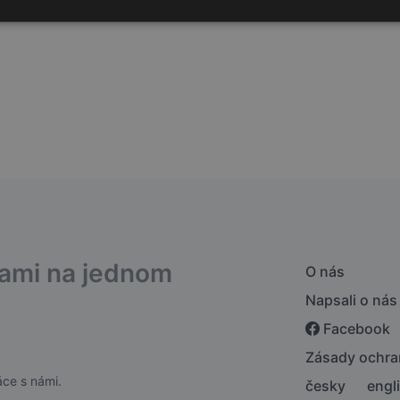
2mg
bami na jednom
O nás
Napsali o nás
Facebook
Zásady ochra
ce s námi.
česky
engl