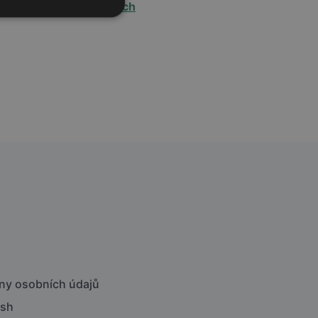
v 30 lékárnách
ny osobních údajů
ish