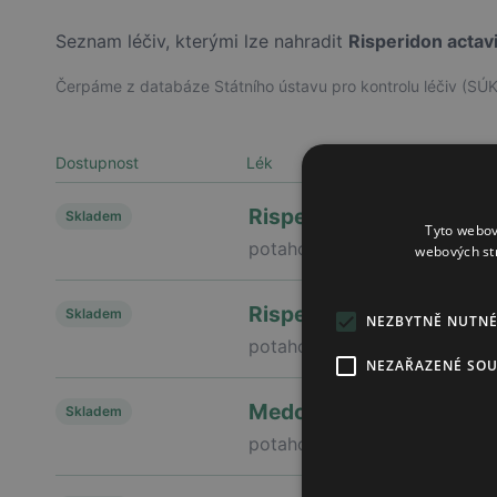
Seznam léčiv, kterými lze nahradit
Risperidon actav
Čerpáme z databáze Státního ústavu pro kontrolu léčiv (SÚK
Dostupnost
Lék
Rispen
Skladem
Tyto webov
potahovaná tableta
webových st
Risperdal
Skladem
NEZBYTNĚ NUTN
potahovaná tableta
NEZAŘAZENÉ SO
Medorisper
Skladem
potahovaná tableta