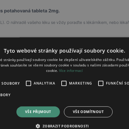
is potahovaná tableta 2mg.
L). O náhradě vašeho léku se vždy poraďte s lékárníkem, nebo léka
Síla
Tyto webové stránky používají soubory cookie.
2mg
é stránky používají soubory cookie ke zlepšení uživatelského zážitku. Použív
ránek souhlasíte se všemi soubory cookie v souladu s našimi zásadami použí
cookie.
Více informací
2mg
É SOUBORY
ANALYTIKA
MARKETING
FUNKČNÍ S
UBORY
2mg
VŠE PŘIJMOUT
VŠE ODMÍTNOUT
ZOBRAZIT PODROBNOSTI