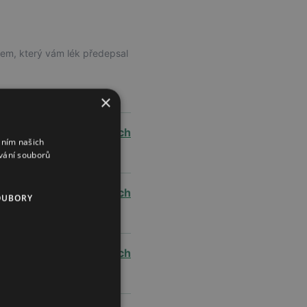
řem, který vám lék předepsal
×
ve 4 lékárnách
áním našich
vání souborů
v 18 lékárnách
OUBORY
v 17 lékárnách