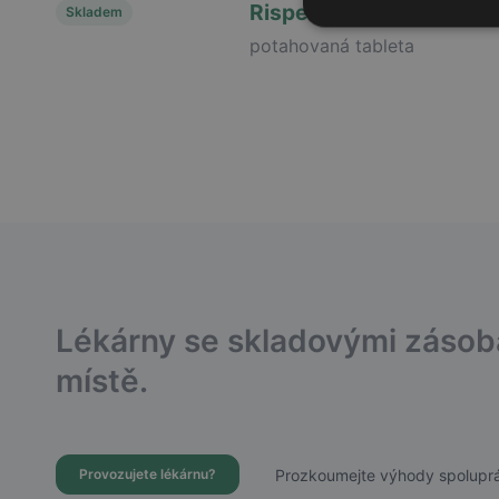
Risperidon vipharm
Skladem
potahovaná tableta
Lékárny se skladovými záso
místě.
Prozkoumejte výhody spoluprá
Provozujete lékárnu?