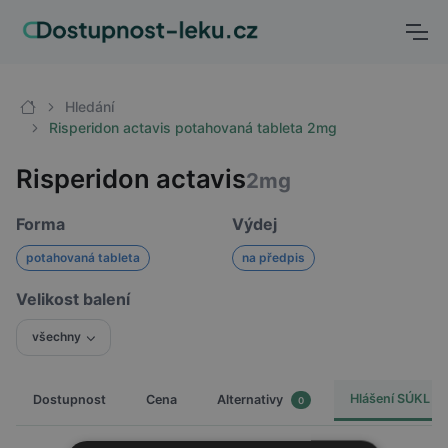
Hledání
Risperidon actavis potahovaná tableta 2mg
Risperidon actavis
2mg
Forma
Výdej
potahovaná tableta
na předpis
Velikost balení
všechny
Hlášení SÚKL
Dostupnost
Cena
Alternativy
0