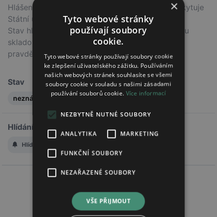
×
Hlášení o dodávkách přípravku na trh v ČR poskytuje
Tyto webové stránky
Státní ústav pro kontrolu léčiv (SÚKL).
používají soubory
Stav hlášení nemusí odpovídat skutečnému stavu
cookie.
skladových zásob v lékárnách, ale indikuje
pravděpodobný trend.
Tyto webové stránky používají soubory cookie
ke zlepšení uživatelského zážitku. Používáním
našich webových stránek souhlasíte se všemi
Stav
soubory cookie v souladu s našimi zásadami
používání souborů cookie.
Více informací
neznámý
NEZBYTNĚ NUTNÉ SOUBORY
Hlídání změny stavu
ANALYTIKA
MARKETING
Hlídat změnu stavu
FUNKČNÍ SOUBORY
NEZAŘAZENÉ SOUBORY
VŠE PŘIJMOUT