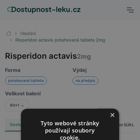
Hledání
Risperidon actavis potahovaná tableta 2mg
Risperidon actavis
2mg
Forma
Výdej
potahovaná tableta
na předpis
Velikost balení
60x1
×
Tyto webové stránky
Dostupnost
Cena
Hlášení SÚKL
Alternativy
6
používají soubory
cookie.