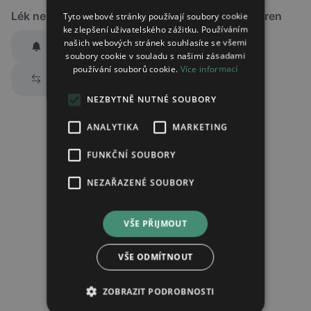
Lék není dostupný v žádné ze sledovaných lékáren
Tyto webové stránky používají soubory cookie
ke zlepšení uživatelského zážitku. Používáním
našich webových stránek souhlasíte se všemi
Hlídat dostupnost
soubory cookie v souladu s našimi zásadami
používání souborů cookie.
Více informací
Zaslat jednorázově emailem informaci o naskladnění
Prozkoumat alternativy
Region:
Praha
NEZBYTNĚ NUTNÉ SOUBORY
Lék:
Risperidon actavis potahovaná tableta
2mg
ANALYTIKA
MARKETING
FUNKČNÍ SOUBORY
Chci dostávat
slevové nabídky a novinky
podle účelu B.4 zásad
NEZAŘAZENÉ SOUBORY
zpracování osobních údajů.
Seznámil/a jsem se se
zásadami zpracování osobních údajů
.
VŠE PŘIJMOUT
Ověřit adresu
VŠE ODMÍTNOUT
ZOBRAZIT PODROBNOSTI