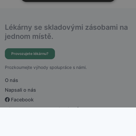
Lékárny se skladovými zásobami na
jednom místě.
Provozujete lékárnu?
Prozkoumejte výhody spolupráce s námi.
O nás
Napsali o nás
Facebook
Zásady ochrany osobních údajů
česky
english