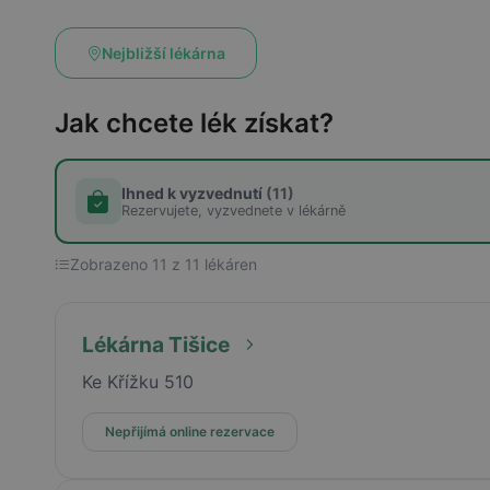
Nejbližší lékárna
Jak chcete lék získat?
Ihned k vyzvednutí
(11)
Rezervujete, vyzvednete v lékárně
Zobrazeno 11 z 11 lékáren
Lékárna Tišice
Ke Křížku 510
Nepřijímá online rezervace