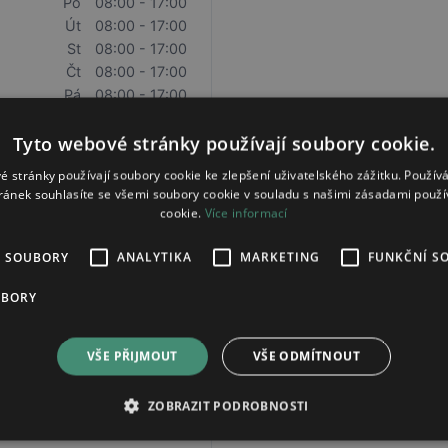
Po
08:00 - 17:00
Út
08:00 - 17:00
St
08:00 - 17:00
Čt
08:00 - 17:00
Pá
08:00 - 17:00
Tyto webové stránky používají soubory cookie.
é stránky používají soubory cookie ke zlepšení uživatelského zážitku. Použív
ránek souhlasíte se všemi soubory cookie v souladu s našimi zásadami použí
cookie.
Více informací
Po - Pá
07:30 - 19:30
É SOUBORY
ANALYTIKA
MARKETING
FUNKČNÍ S
UBORY
VŠE PŘIJMOUT
VŠE ODMÍTNOUT
Po - Pá
08:00 - 20:00
So - Ne
09:00 - 19:00
ZOBRAZIT PODROBNOSTI