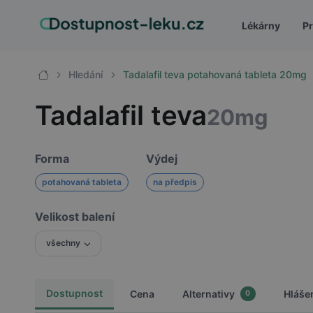
Lékárny
Pr
Hledání
Tadalafil teva potahovaná tableta 20mg
Tadalafil teva
20mg
Forma
Výdej
potahovaná tableta
na předpis
Velikost balení
všechny
Dostupnost
Cena
Alternativy
Hláše
0