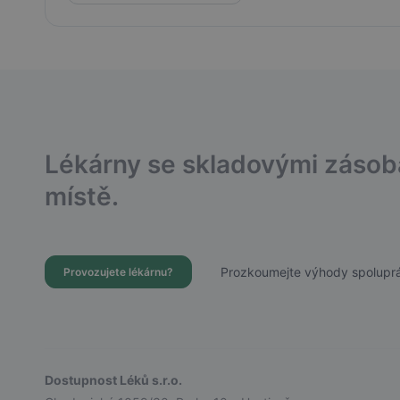
Lékárny se skladovými záso
místě.
Prozkoumejte výhody spoluprá
Provozujete lékárnu?
Dostupnost Léků s.r.o.