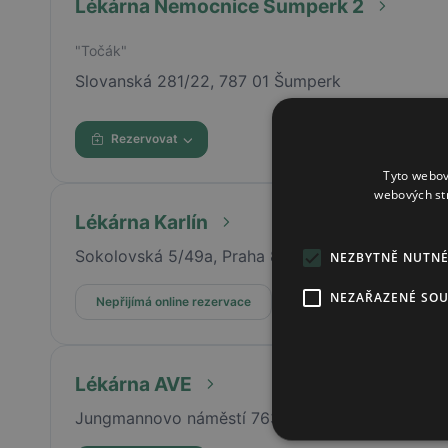
Lékárna Nemocnice Šumperk 2
"Točák"
Slovanská 281/22, 787 01 Šumperk
Rezervovat
Tyto webov
webových st
Lékárna Karlín
Sokolovská 5/49a, Praha 8
NEZBYTNĚ NUTN
NEZAŘAZENÉ SO
Nepřijímá online rezervace
Lékárna AVE
Jungmannovo náměstí 763/3, Praha 1, 11000