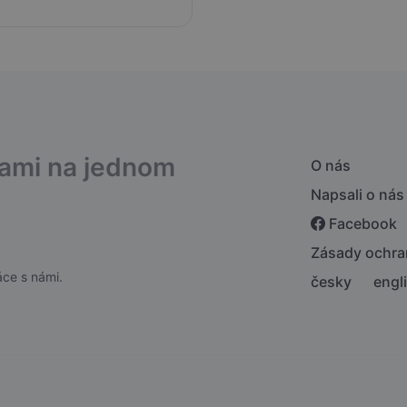
bami na jednom
O nás
Napsali o nás
Facebook
Zásady ochra
ce s námi.
česky
engl