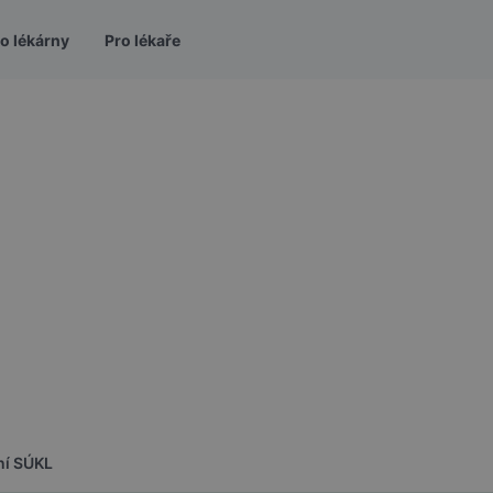
o lékárny
Pro lékaře
ní SÚKL