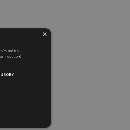
×
áním našich
vání souborů
OUBORY