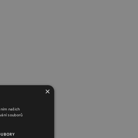
×
áním našich
vání souborů
OUBORY