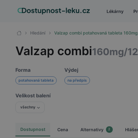
Lékárny
Pr
Hledání
Valzap combi potahovaná tableta 160m
Valzap combi
160mg/1
Forma
Výdej
potahovaná tableta
na předpis
Velikost balení
všechny
Dostupnost
Cena
Alternativy
Hláše
2