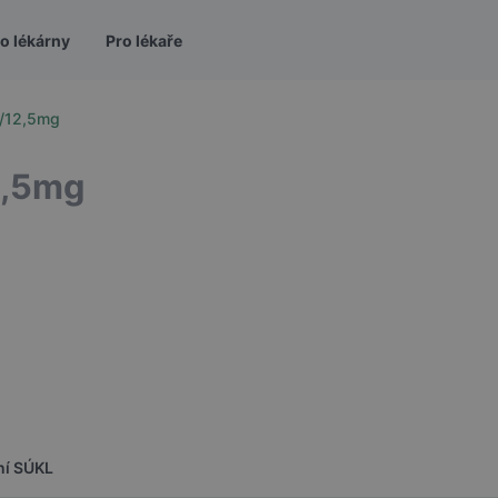
o lékárny
Pro lékaře
g/12,5mg
2,5mg
ní SÚKL