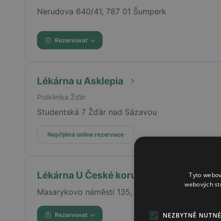
Nerudova 640/41, 787 01 Šumperk
Rezervovat
Lékárna u Asklepia
Poliklinika Žďár
Studentská 7 Žďár nad Sázavou
Nepřijímá online rezervace
Lékárna U České koruny
Tyto webov
webových st
Masarykovo náměstí 135, Jilemnice, 51401
NEZBYTNĚ NUTN
Rezervovat