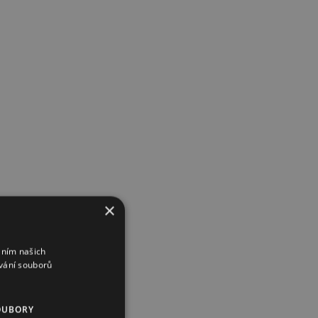
×
áním našich
vání souborů
OUBORY