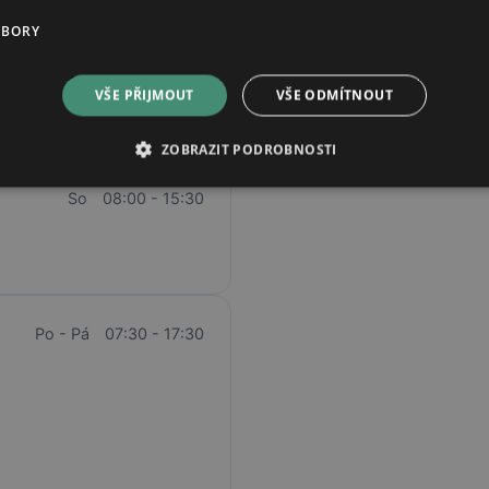
UBORY
Po
08:00 - 18:30
VŠE PŘIJMOUT
VŠE ODMÍTNOUT
Út
08:00 - 18:30
St
08:00 - 18:30
Čt
08:00 - 18:30
ZOBRAZIT PODROBNOSTI
Pá
08:00 - 18:30
So
08:00 - 15:30
Po - Pá
07:30 - 17:30