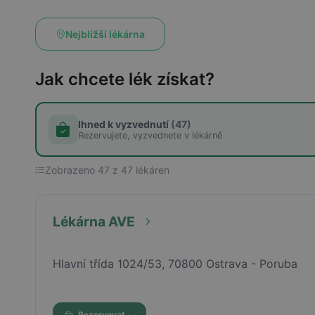
Nejbližší lékárna
Jak chcete lék získat?
Ihned k vyzvednutí
(47)
Rezervujete, vyzvednete v lékárně
Zobrazeno 47 z 47 lékáren
Lékárna AVE
Hlavní třída 1024/53, 70800 Ostrava - Poruba
Rezervovat