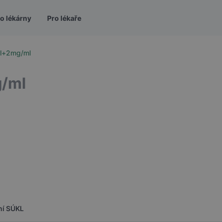
o lékárny
Pro lékaře
ml+2mg/ml
/ml
ní SÚKL