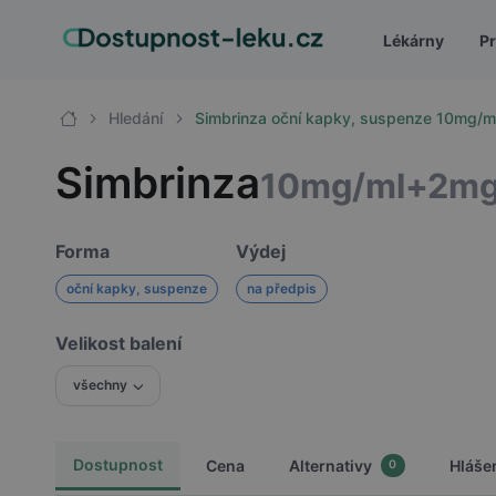
Lékárny
Pr
Hledání
Simbrinza oční kapky, suspenze 10mg/
Simbrinza
10mg/ml+2mg
Forma
Výdej
oční kapky, suspenze
na předpis
Velikost balení
všechny
Dostupnost
Cena
Alternativy
Hláše
0