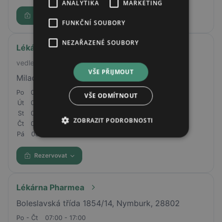
ANALYTIKA
MARKETING
Rezervovat
FUNKČNÍ SOUBORY
NEZAŘAZENÉ SOUBORY
Lékárna Hradčanská
vedle Delmartu
VŠE PŘIJMOUT
Milady Horákové 116/109, Praha 6, 16000
Po
08:00 - 18:00
VŠE ODMÍTNOUT
Út
08:00 - 18:00
St
08:00 - 18:00
ZOBRAZIT PODROBNOSTI
Čt
08:00 - 18:00
Pá
08:00 - 17:00
Rezervovat
Lékárna Pharmea
Boleslavská třída 1854/14, Nymburk, 28802
Po - Čt
07:00 - 17:00