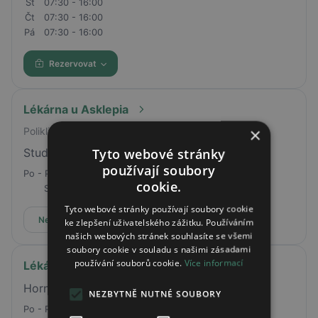
St
07:30 - 16:00
Čt
07:30 - 16:00
Pá
07:30 - 16:00
Rezervovat
Lékárna u Asklepia
×
Poliklinika Žďár
Tyto webové stránky
Studentská 7 Žďár nad Sázavou
používají soubory
Po - Pá
07:00 - 18:00
cookie.
So
07:30 - 12:00
Tyto webové stránky používají soubory cookie
Nepřijímá online rezervace
ke zlepšení uživatelského zážitku. Používáním
našich webových stránek souhlasíte se všemi
soubory cookie v souladu s našimi zásadami
používání souborů cookie.
Více informací
Lékárna AVE
Horní náměstí 104/1, Opava, 74601
NEZBYTNĚ NUTNÉ SOUBORY
Po - Pá
07:30 - 18:00