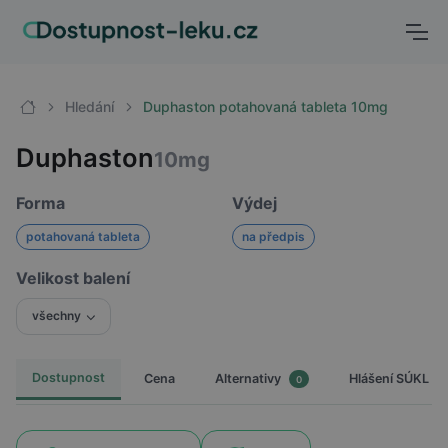
Hledání
Duphaston potahovaná tableta 10mg
Duphaston
10mg
Forma
Výdej
potahovaná tableta
na předpis
Velikost balení
všechny
Dostupnost
Cena
Hlášení SÚKL
Alternativy
0