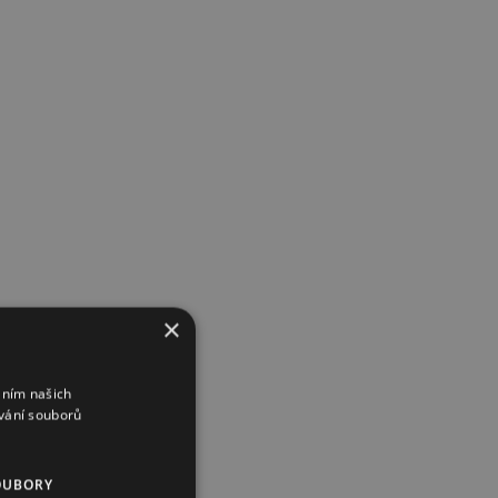
×
áním našich
vání souborů
OUBORY