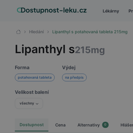
Lékárny
Pr
Hledání
Lipanthyl s potahovaná tableta 215mg
Lipanthyl s
215mg
Forma
Výdej
potahovaná tableta
na předpis
Velikost balení
všechny
Dostupnost
Cena
Alternativy
Hláše
0