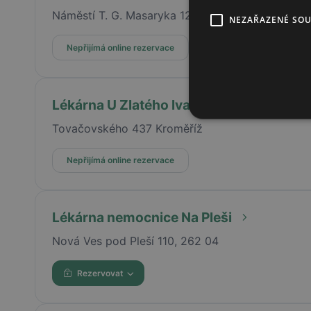
Náměstí T. G. Masaryka 123, 261 01, Příbram
NEZAŘAZENÉ SO
Nepřijímá online rezervace
Lékárna U Zlatého lva
Tovačovského 437 Kroměříž
Nepřijímá online rezervace
Lékárna nemocnice Na Pleši
Nová Ves pod Pleší 110, 262 04
Rezervovat