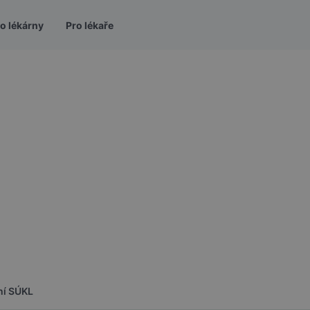
o lékárny
Pro lékaře
ní SÚKL