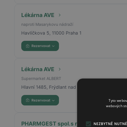
Lékárna AVE
naproti Masarykovu nádraží
Havlíčkova 5, 11000 Praha 1
Rezervovat
Lékárna AVE
Supermarket ALBERT
Hlavní 1485, Frýdlant nad Ostravicí, 73911
Tyto webov
Rezervovat
webových st
PHARMGEST spol.s r.o., Lékárna
NEZBYTNĚ NUTN