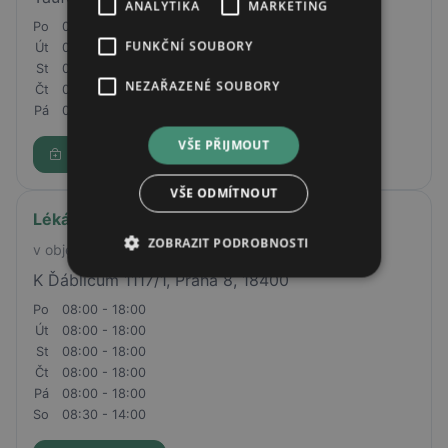
ANALYTIKA
MARKETING
Po
08:00 - 18:30
FUNKČNÍ SOUBORY
Út
08:00 - 18:30
St
08:00 - 18:30
NEZAŘAZENÉ SOUBORY
Čt
08:00 - 18:30
Pá
08:00 - 18:30
VŠE PŘIJMOUT
Rezervovat
VŠE ODMÍTNOUT
Lékárna Chabry (OOVL L Kbely)
ZOBRAZIT PODROBNOSTI
v objektu Billy
K Ďáblicům 1117/1, Praha 8, 18400
Po
08:00 - 18:00
Út
08:00 - 18:00
St
08:00 - 18:00
Čt
08:00 - 18:00
Pá
08:00 - 18:00
So
08:30 - 14:00