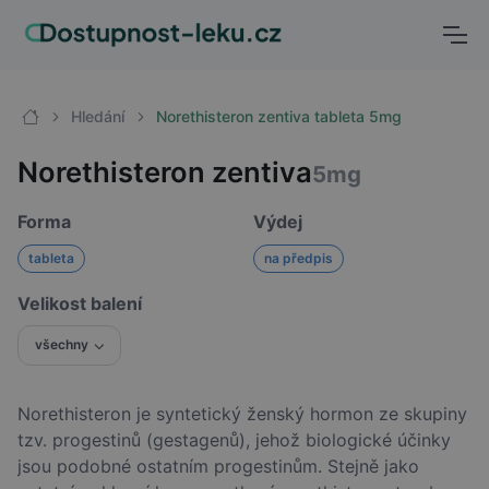
Hledání
Norethisteron zentiva tableta 5mg
Norethisteron zentiva
5mg
Forma
Výdej
tableta
na předpis
Velikost balení
všechny
Norethisteron je syntetický ženský hormon ze skupiny
tzv. progestinů (gestagenů), jehož biologické účinky
jsou podobné ostatním progestinům. Stejně jako