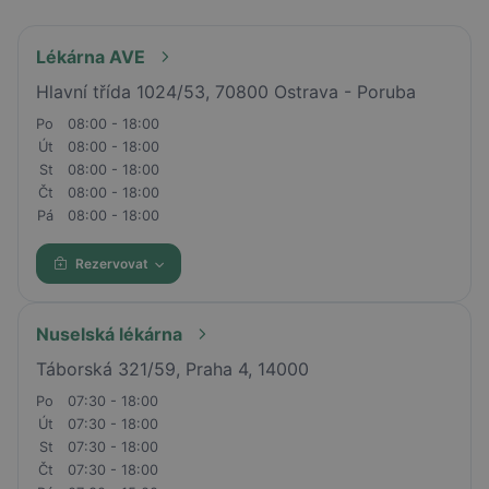
nádorů, jejichž růst je závislý na pohlavních
hormonech.
Lékárna AVE
Tablety přípravku Norethisteron Zentiva se používají k
Hlavní třída 1024/53, 70800 Ostrava - Poruba
léčbě (zastavení) dysfunkčního krvácení z dělohy
Po
08:00 - 18:00
(krvácení z dělohy, které není vázáno na menstruační
Út
08:00 - 18:00
cyklus), a k prevenci jeho opakování, k načasování
St
08:00 - 18:00
(odsunu) menstruace, k léčbě endometriózy (výskyt
Čt
08:00 - 18:00
Pá
08:00 - 18:00
ložisek tkaniva podobajícího se děložní sliznici v
podobě cyst i v jiných částech pohlavního ústrojí,
Rezervovat
popř. i v jiných orgánech - např. ve střevě).
Kód SÚKL: 0216963
Nuselská lékárna
Táborská 321/59, Praha 4, 14000
Po
07:30 - 18:00
Út
07:30 - 18:00
St
07:30 - 18:00
Čt
07:30 - 18:00