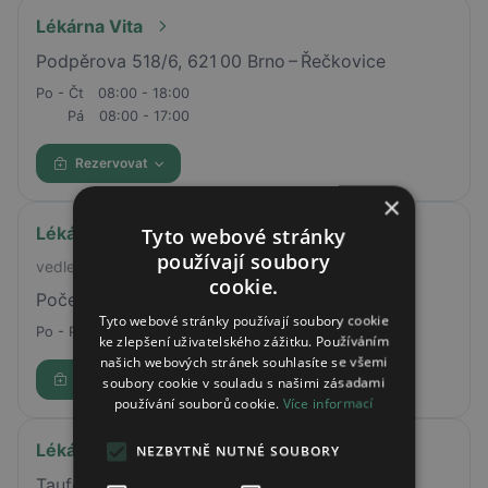
Lékárna Vita
Podpěrova 518/6, 621 00 Brno – Řečkovice
Po - Čt
08:00 - 18:00
Pá
08:00 - 17:00
Rezervovat
×
Lékárna AVE
Tyto webové stránky
používají soubory
vedle drogerie TETA
cookie.
Počernická 62, Praha 10, 10100
Tyto webové stránky používají soubory cookie
Po - Pá
08:00 - 18:00
ke zlepšení uživatelského zážitku. Používáním
našich webových stránek souhlasíte se všemi
Rezervovat
soubory cookie v souladu s našimi zásadami
používání souborů cookie.
Více informací
Lékárna Kbely
NEZBYTNĚ NUTNÉ SOUBORY
Tauferova 1041/2, Praha 9, 19700