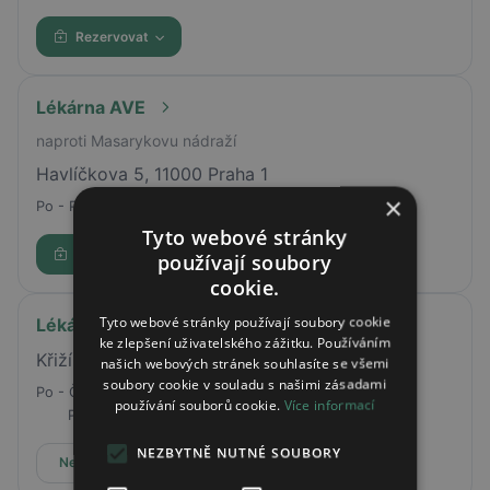
Rezervovat
Lékárna AVE
naproti Masarykovu nádraží
Havlíčkova 5, 11000 Praha 1
×
Po - Pá
08:00-18:00
Tyto webové stránky
Rezervovat
používají soubory
cookie.
Tyto webové stránky používají soubory cookie
Lékárna INEP
ke zlepšení uživatelského zážitku. Používáním
Křižíkova 164 Praha
našich webových stránek souhlasíte se všemi
soubory cookie v souladu s našimi zásadami
Po - Čt
08:00 - 17:00
používání souborů cookie.
Více informací
Pá
08:00 - 16:00
NEZBYTNĚ NUTNÉ SOUBORY
Nepřijímá online rezervace