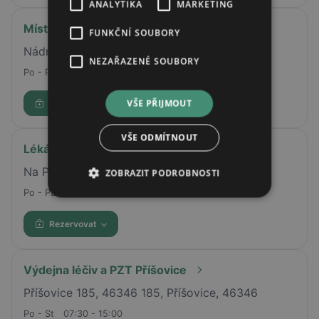
ANALYTIKA
MARKETING
Místní Lékárna S City
FUNKČNÍ SOUBORY
Nádražní 3385/9, 150 00 Praha 5-Smíchov
NEZAŘAZENÉ SOUBORY
Po - Pá
08:00 - 19:00
VŠE PŘIJMOUT
Rezervovat
VŠE ODMÍTNOUT
Lékárna U sv. Pankráce
Na Pankráci 976/99, Praha 4, 14000
ZOBRAZIT PODROBNOSTI
Po - Pá
08:30 - 17:00
Rezervovat
Výdejna léčiv a PZT Příšovice
Příšovice 185, 46346 185, Příšovice, 46346
Po - St
07:30 - 15:00