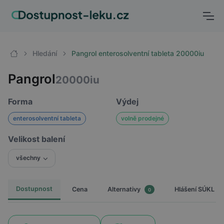
Hledání
Pangrol enterosolventní tableta 20000iu
Pangrol
20000iu
Forma
Výdej
enterosolventní tableta
volně prodejné
Velikost balení
všechny
Dostupnost
Cena
Hlášení SÚKL
Alternativy
0