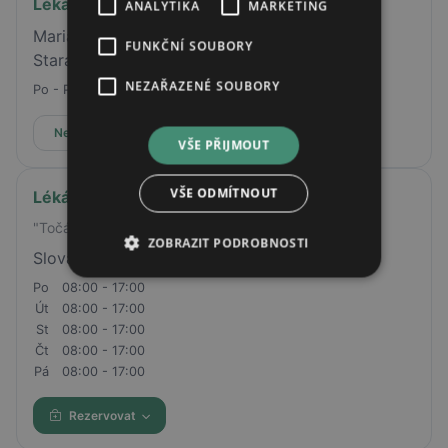
Lékárna U Sv. Václava
ANALYTIKA
MARKETING
Mariánské náměstí 1344 Brandýs nad Labem-
FUNKČNÍ SOUBORY
Stará Boleslav
NEZAŘAZENÉ SOUBORY
Po - Pá
07:30 - 17:30
Nepřijímá online rezervace
VŠE PŘIJMOUT
VŠE ODMÍTNOUT
Lékárna Nemocnice Šumperk 2
"Točák"
ZOBRAZIT PODROBNOSTI
Slovanská 281/22, 787 01 Šumperk
Po
08:00 - 17:00
Út
08:00 - 17:00
St
08:00 - 17:00
Čt
08:00 - 17:00
Pá
08:00 - 17:00
Rezervovat