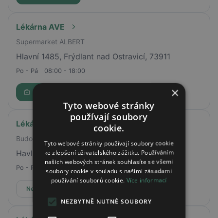
Lékárna AVE
Supermarket ALBERT
Hlavní 1485, Frýdlant nad Ostravicí, 73911
Po - Pá
08:00 - 18:00
×
Rezervovat
Tyto webové stránky
používají soubory
Lékárna Kroměřížská nemocnice
cookie.
Budova E
Tyto webové stránky používají soubory cookie
ke zlepšení uživatelského zážitku. Používáním
Havlíčkova 660/69, Kroměříž
našich webových stránek souhlasíte se všemi
Po - Pá
07:30 - 15:30
soubory cookie v souladu s našimi zásadami
používání souborů cookie.
Více informací
Nepřijímá online rezervace
NEZBYTNĚ NUTNÉ SOUBORY